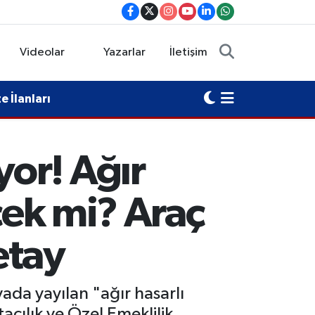
Videolar
Yazarlar
İletişim
 İlanları
or! Ağır
cek mi? Araç
etay
da yayılan "ağır hasarlı
tacılık ve Özel Emeklilik