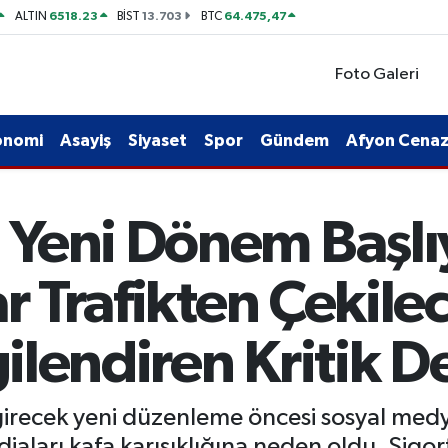
6518.23
13.703
64.475,47
ALTIN
BİST
BTC
Foto Galeri
onomi
Asayiş
Siyaset
Spor
Gündem
Afyon Cenaze
Yeni Dönem Başlıy
ar Trafikten Çekile
gilendiren Kritik D
recek yeni düzenleme öncesi sosyal medya
diaları kafa karışıklığına neden oldu. Sigor