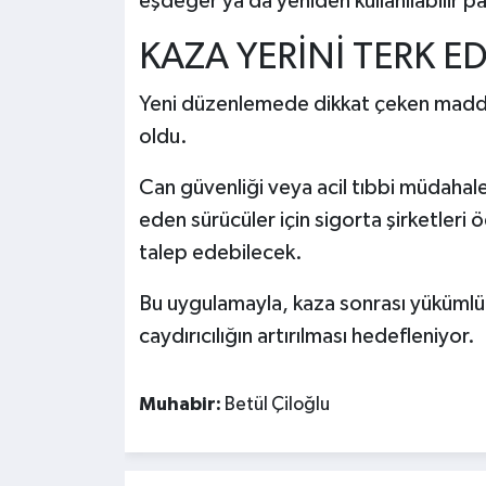
eşdeğer ya da yeniden kullanılabilir pa
KAZA YERİNİ TERK E
Yeni düzenlemede dikkat çeken maddele
oldu.
Can güvenliği veya acil tıbbi müdahale
eden sürücüler için sigorta şirketleri
talep edebilecek.
Bu uygulamayla, kaza sonrası yükümlül
caydırıcılığın artırılması hedefleniyor.
Muhabir:
Betül Çiloğlu