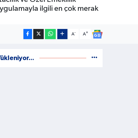
ulamayla ilgili en çok merak
-
+
A
A
ükleniyor...