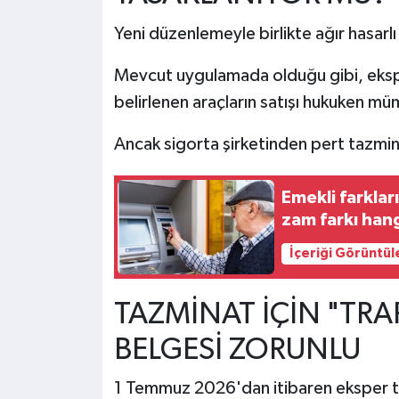
Yeni düzenlemeyle birlikte ağır hasarlı
Mevcut uygulamada olduğu gibi, ekspe
belirlenen araçların satışı hukuken 
Ancak sigorta şirketinden pert tazminatı
Emekli farkla
zam farkı han
İçeriği Görüntül
TAZMİNAT İÇİN "TRA
BELGESİ ZORUNLU
1 Temmuz 2026'dan itibaren eksper tar