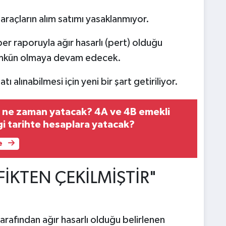
 araçların alım satımı yasaklanmıyor.
r raporuyla ağır hasarlı (pert) olduğu
mümkün olmaya devam edecek.
 alınabilmesi için yeni bir şart getiriliyor.
rı ne zaman yatacak? 4A ve 4B emekli
gi tarihte hesaplara yatacak?
e
FİKTEN ÇEKİLMİŞTİR"
afından ağır hasarlı olduğu belirlenen