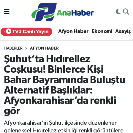
Yurt Haber
Afyonkarahisar Nöbetçi Eczaneler
Afyon Haber
Ekonomi
Asayiş
TV3 Canlı Yayın
Afyon Haber
Afyonkarahisar Hava Durumu
HABERLER
AFYON HABER
Ekonomi
Afyonkarahisar Namaz Vakitleri
Şuhut’ta Hıdırellez
Coşkusu! Binlerce Kişi
Siyaset
Afyonkarahisar Trafik Yoğunluk Haritası
Bahar Bayramında Buluştu
Spor
Süper Lig Puan Durumu ve Fikstür
Alternatif Başlıklar:
Eğitim
Tüm Manşetler
Afyonkarahisar’da renkli
gör
Sağlık
Son Dakika Haberleri
Afyonkarahisar’ın Şuhut ilçesinde düzenlenen
Teknoloji
Haber Arşivi
geleneksel Hıdırellez etkinliği renkli görüntülere