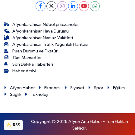
Afyonkarahisar Nöbetçi Eczaneler
Afyonkarahisar Hava Durumu
Afyonkarahisar Namaz Vakitleri
Afyonkarahisar Trafik Yoğunluk Haritası
Puan Durumu ve Fikstür
Tüm Manşetler
Son Dakika Haberleri
Haber Arşivi
Afyon Haber
Ekonomi
Siyaset
Spor
Eğitim
Sağlık
Teknoloji
Copyright © 2026 Afyon Ana Haber - Tüm Hakları
RSS
Saklıdır.