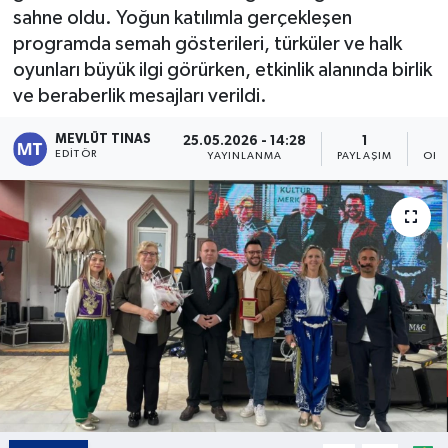
sahne oldu. Yoğun katılımla gerçekleşen
Kültür - Sanat
programda semah gösterileri, türküler ve halk
oyunları büyük ilgi görürken, etkinlik alanında birlik
Yaşam
ve beraberlik mesajları verildi.
MEVLÜT TINAS
25.05.2026 - 14:28
1
EDITÖR
YAYINLANMA
PAYLAŞIM
OKU