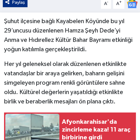
Paylaş
-
+
A
A
Şuhut ilçesine bağlı Kayabelen Köyünde bu yıl
29’uncusu düzenlenen Hamza Şeyh Dede’yi
Anma ve Hıdırellez Kültür Bahar Bayramı etkinliği
yoğun katılımla gerçekleştirildi.
Her yıl geleneksel olarak düzenlenen etkinlikte
vatandaşlar bir araya gelirken, baharın gelişini
simgeleyen program renkli görüntülere sahne
oldu. Kültürel değerlerin yaşatıldığı etkinlikte
birlik ve beraberlik mesajları ön plana çıktı.
Afyonkarahisar'da
zincirleme kaza! 11 araç
birbirine girdi