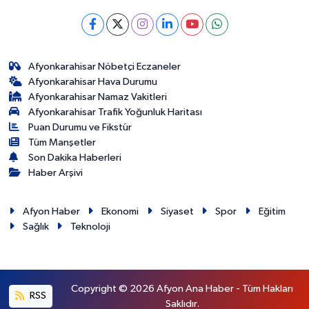
Afyonkarahisar Nöbetçi Eczaneler
Afyonkarahisar Hava Durumu
Afyonkarahisar Namaz Vakitleri
Afyonkarahisar Trafik Yoğunluk Haritası
Puan Durumu ve Fikstür
Tüm Manşetler
Son Dakika Haberleri
Haber Arşivi
Afyon Haber
Ekonomi
Siyaset
Spor
Eğitim
Sağlık
Teknoloji
Copyright © 2026 Afyon Ana Haber - Tüm Hakları
RSS
Saklıdır.