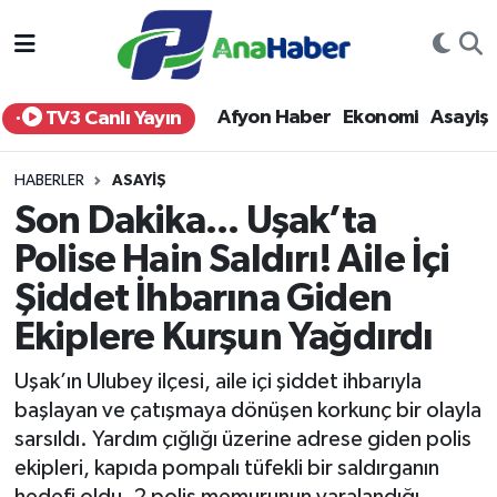
Yurt Haber
Afyonkarahisar Nöbetçi Eczaneler
Afyon Haber
Ekonomi
Asayiş
TV3 Canlı Yayın
Afyon Haber
Afyonkarahisar Hava Durumu
HABERLER
ASAYIŞ
Ekonomi
Afyonkarahisar Namaz Vakitleri
Son Dakika... Uşak’ta
Polise Hain Saldırı! Aile İçi
Siyaset
Afyonkarahisar Trafik Yoğunluk Haritası
Şiddet İhbarına Giden
Spor
Süper Lig Puan Durumu ve Fikstür
Ekiplere Kurşun Yağdırdı
Eğitim
Tüm Manşetler
Uşak’ın Ulubey ilçesi, aile içi şiddet ihbarıyla
başlayan ve çatışmaya dönüşen korkunç bir olayla
Sağlık
Son Dakika Haberleri
sarsıldı. Yardım çığlığı üzerine adrese giden polis
ekipleri, kapıda pompalı tüfekli bir saldırganın
Teknoloji
Haber Arşivi
hedefi oldu. 2 polis memurunun yaralandığı