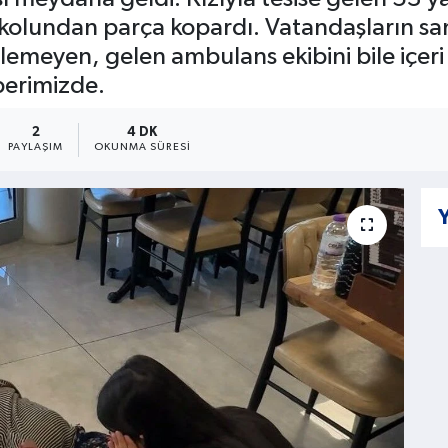
 kolundan parça kopardı. Vatandaşların san
emeyen, gelen ambulans ekibini bile içeri
berimizde.
2
4 DK
PAYLAŞIM
OKUNMA SÜRESI
Y