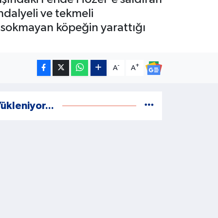
dalyeli ve tekmeli
 sokmayan köpeğin yarattığı
-
+
A
A
ükleniyor...