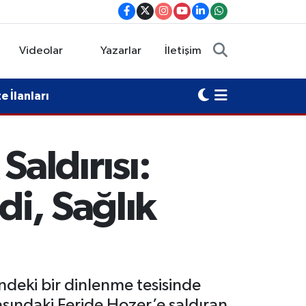
Videolar
Yazarlar
İletişim
 İlanları
aldırısı:
i, Sağlık
ndeki bir dinlenme tesisinde
aşındaki Feride Hozer’e saldıran