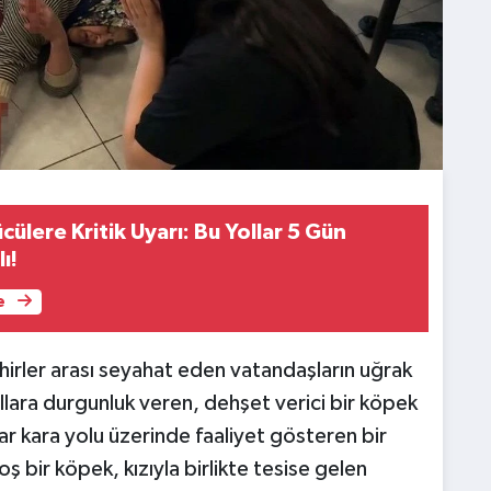
ülere Kritik Uyarı: Bu Yollar 5 Gün
ı!
e
ehirler arası seyahat eden vatandaşların uğrak
ıllara durgunluk veren, dehşet verici bir köpek
ar kara yolu üzerinde faaliyet gösteren bir
 bir köpek, kızıyla birlikte tesise gelen