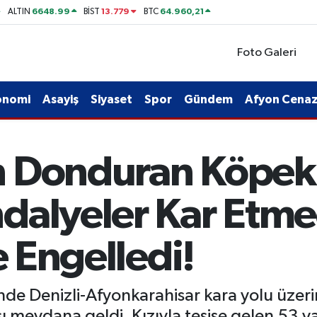
6648.99
13.779
64.960,21
ALTIN
BİST
BTC
Foto Galeri
onomi
Asayiş
Siyaset
Spor
Gündem
Afyon Cenaze
 Donduran Köpek S
dalyeler Kar Etmed
e Engelledi!
inde Denizli-Afyonkarahisar kara yolu üzeri
ı meydana geldi. Kızıyla tesise gelen 53 y