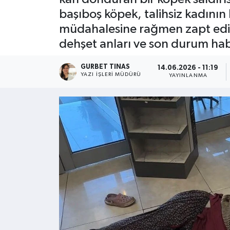
başıboş köpek, talihsiz kadının
Kültür - Sanat
müdahalesine rağmen zapt edil
dehşet anları ve son durum ha
Yaşam
GURBET TINAS
14.06.2026 - 11:19
YAZI İŞLERI MÜDÜRÜ
YAYINLANMA