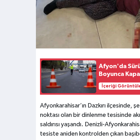
Afyon'da Sürüc
Boyunca Kapal
İçeriği Görüntül
Afyonkarahisar’ın Dazkırı ilçesinde, ş
noktası olan bir dinlenme tesisinde ak
saldırısı yaşandı. Denizli-Afyonkarahis
tesiste aniden kontrolden çıkan başıboş