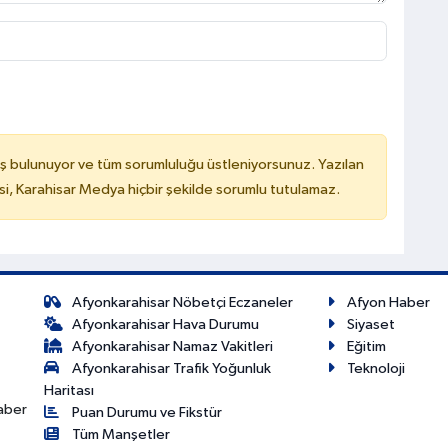
ş bulunuyor ve tüm sorumluluğu üstleniyorsunuz. Yazılan
, Karahisar Medya hiçbir şekilde sorumlu tutulamaz.
Afyonkarahisar Nöbetçi Eczaneler
Afyon Haber
Afyonkarahisar Hava Durumu
Siyaset
Afyonkarahisar Namaz Vakitleri
Eğitim
Afyonkarahisar Trafik Yoğunluk
Teknoloji
Haritası
haber
Puan Durumu ve Fikstür
Tüm Manşetler