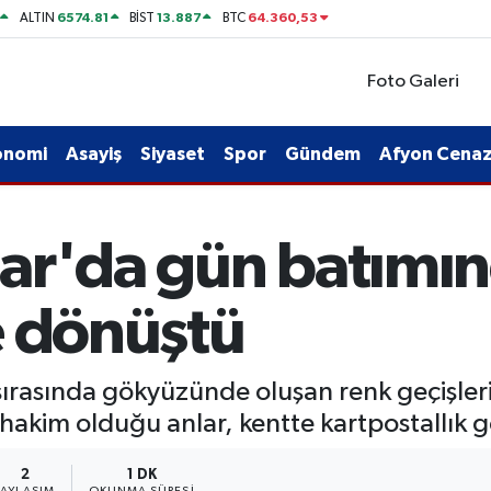
6574.81
13.887
64.360,53
ALTIN
BİST
BTC
Foto Galeri
onomi
Asayiş
Siyaset
Spor
Gündem
Afyon Cenaze
ar'da gün batımı
e dönüştü
rasında gökyüzünde oluşan renk geçişleri, 
 hakim olduğu anlar, kentte kartpostallık 
2
1 DK