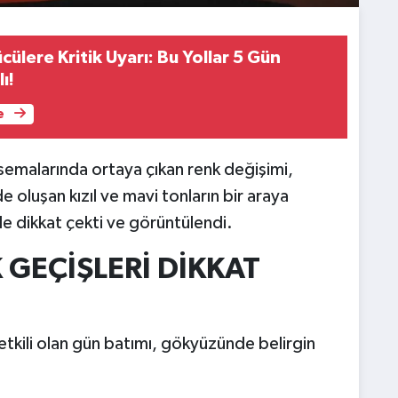
ülere Kritik Uyarı: Bu Yollar 5 Gün
ı!
e
 semalarında ortaya çıkan renk değişimi,
e oluşan kızıl ve mavi tonların bir araya
e dikkat çekti ve görüntülendi.
GEÇİŞLERİ DİKKAT
tkili olan gün batımı, gökyüzünde belirgin