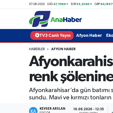
47,7069
55,0265
64,1897
07-08-2026
USD
EUR
GBP
Yurt Haber
Afyonkarahisar Nöbetçi Eczaneler
Afyon Haber
Afyonkarahisar Hava Durumu
TV3 Canlı Yayın
Afyon Haber
Ek
Ekonomi
Afyonkarahisar Namaz Vakitleri
HABERLER
AFYON HABER
Afyonkarahis
Siyaset
Afyonkarahisar Trafik Yoğunluk Haritası
Spor
Süper Lig Puan Durumu ve Fikstür
renk şölenin
Eğitim
Tüm Manşetler
Afyonkarahisar’da gün batımı sı
Sağlık
Son Dakika Haberleri
sundu. Mavi ve kırmızı tonların
Teknoloji
Haber Arşivi
KEVSER ARSLAN
16.06.2026 - 12:35
EDITÖR