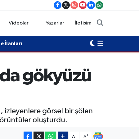
Videolar
Yazarlar
İletişim
 İlanları
nda gökyüzü
izleyenlere görsel bir şölen
görüntüler oluşturdu.
-
+
A
A