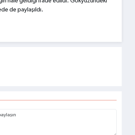
gin hale geldiği ifade edildi. Gökyüzündeki
ede de paylaşıldı.