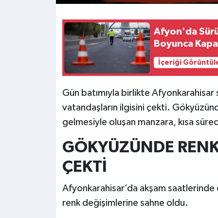
Afyon'da Sürüc
Boyunca Kapal
İçeriği Görüntül
Gün batımıyla birlikte Afyonkarahisar
vatandaşların ilgisini çekti. Gökyüzünd
gelmesiyle oluşan manzara, kısa süred
GÖKYÜZÜNDE RENK 
ÇEKTİ
Afyonkarahisar’da akşam saatlerinde e
renk değişimlerine sahne oldu.