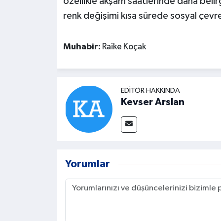
özellikle akşam saatlerinde daha belir
renk değişimi kısa sürede sosyal çevr
Muhabir:
Raike Koçak
EDITÖR HAKKINDA
Kevser Arslan
Yorumlar