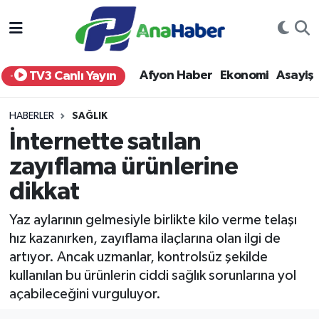
Yurt Haber
Afyonkarahisar Nöbetçi Eczaneler
Afyon Haber
Ekonomi
Asayiş
TV3 Canlı Yayın
Afyon Haber
Afyonkarahisar Hava Durumu
HABERLER
SAĞLIK
Ekonomi
Afyonkarahisar Namaz Vakitleri
İnternette satılan
zayıflama ürünlerine
Siyaset
Afyonkarahisar Trafik Yoğunluk Haritası
dikkat
Spor
Süper Lig Puan Durumu ve Fikstür
Yaz aylarının gelmesiyle birlikte kilo verme telaşı
Eğitim
Tüm Manşetler
hız kazanırken, zayıflama ilaçlarına olan ilgi de
artıyor. Ancak uzmanlar, kontrolsüz şekilde
Sağlık
Son Dakika Haberleri
kullanılan bu ürünlerin ciddi sağlık sorunlarına yol
açabileceğini vurguluyor.
Teknoloji
Haber Arşivi