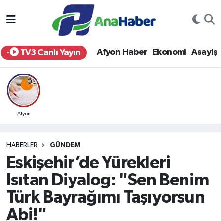
Yurt Haber
Afyonkarahisar Nöbetçi Eczaneler
Afyon Haber
Ekonomi
Asayiş
TV3 Canlı Yayın
Afyon Haber
Afyonkarahisar Hava Durumu
Ekonomi
Afyonkarahisar Namaz Vakitleri
Siyaset
Afyonkarahisar Trafik Yoğunluk Haritası
Afyon
Spor
Süper Lig Puan Durumu ve Fikstür
HABERLER
GÜNDEM
Eskişehir’de Yürekleri
Eğitim
Tüm Manşetler
Isıtan Diyalog: "Sen Benim
Sağlık
Son Dakika Haberleri
Türk Bayrağımı Taşıyorsun
Abi!"
Teknoloji
Haber Arşivi