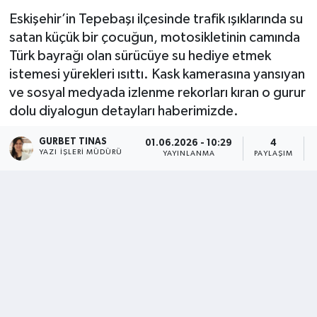
Eskişehir’in Tepebaşı ilçesinde trafik ışıklarında su
Kültür - Sanat
satan küçük bir çocuğun, motosikletinin camında
Türk bayrağı olan sürücüye su hediye etmek
Yaşam
istemesi yürekleri ısıttı. Kask kamerasına yansıyan
ve sosyal medyada izlenme rekorları kıran o gurur
dolu diyalogun detayları haberimizde.
GURBET TINAS
01.06.2026 - 10:29
4
YAZI İŞLERI MÜDÜRÜ
YAYINLANMA
PAYLAŞIM