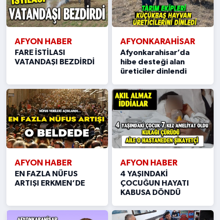
AFYON HABER
AFYONKARAHISAR
FARE İSTİLASI
Afyonkarahisar’da
VATANDAŞI BEZDİRDİ
hibe desteği alan
üreticiler dinlendi
AFYON HABER
AFYON HABER
EN FAZLA NÜFUS
4 YAŞINDAKİ
ARTIŞI ERKMEN’DE
ÇOCUĞUN HAYATI
KABUSA DÖNDÜ