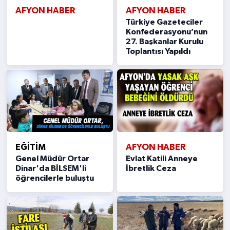
AFYON HABER
AFYON HABER
Türkiye Gazeteciler
Konfederasyonu’nun
27. Başkanlar Kurulu
Toplantısı Yapıldı
EĞITIM
AFYON HABER
Genel Müdür Ortar
Evlat Katili Anneye
Dinar'da BİLSEM'li
İbretlik Ceza
öğrencilerle buluştu