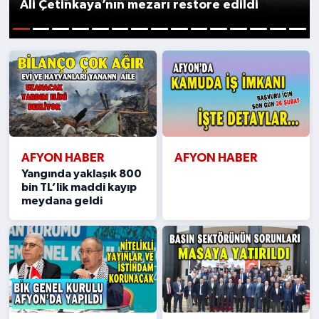
Ali Çetinkaya’nın mezarı restore edildi
Kültür - Sanat
1
2
3
4
5
6
7
8
9
10
11
12
13
14
15
Yaşam
AFYON HABER
AFYON HABER
Yangında yaklaşık 800
bin TL’lik maddi kayıp
meydana geldi