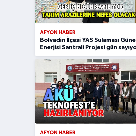
AFYON HABER
Bolvadin İlçesi YAS Sulaması Güne
Enerjisi Santrali Projesi gün sayıy
AFYON HABER