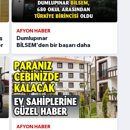
AFYON HABER
ş
Dumlupınar
or
BİLSEM’den bir başarı daha
AFYON HABER