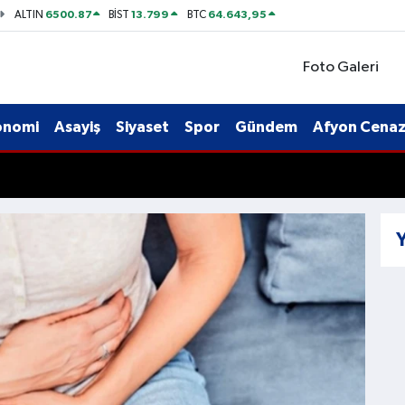
6500.87
13.799
64.643,95
ALTIN
BİST
BTC
Foto Galeri
onomi
Asayiş
Siyaset
Spor
Gündem
Afyon Cenaze
Y