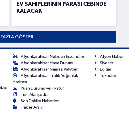
EV SAHİPLERİNİN PARASI CEBİNDE
KALACAK
 FAZLA GÖSTER
Afyonkarahisar Nöbetçi Eczaneler
Afyon Haber
Afyonkarahisar Hava Durumu
Siyaset
Afyonkarahisar Namaz Vakitleri
Eğitim
Afyonkarahisar Trafik Yoğunluk
Teknoloji
Haritası
haber
Puan Durumu ve Fikstür
Tüm Manşetler
Son Dakika Haberleri
Haber Arşivi