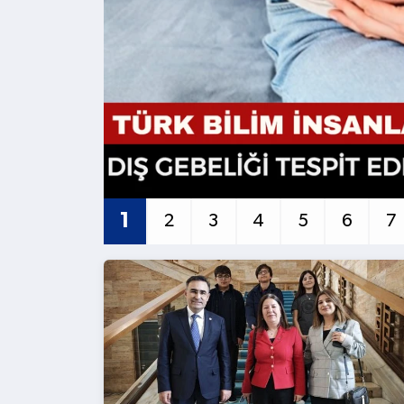
Kültür - Sanat
Yaşam
1
2
3
4
5
6
7