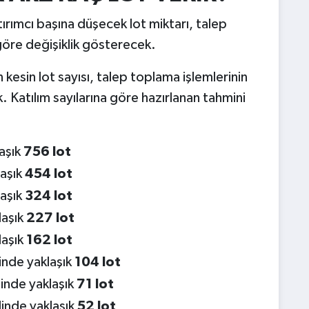
ırımcı başına düşecek lot miktarı, talep
 göre değişiklik gösterecek.
kesin lot sayısı, talep toplama işlemlerinin
 Katılım sayılarına göre hazırlanan tahmini
laşık
756 lot
laşık
454 lot
laşık
324 lot
laşık
227 lot
laşık
162 lot
linde yaklaşık
104 lot
linde yaklaşık
71 lot
linde yaklaşık
52 lot