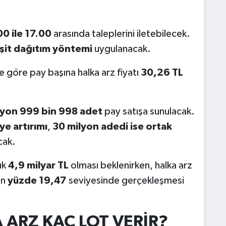
0 ile 17.00
arasında taleplerini iletebilecek.
şit dağıtım yöntemi
uygulanacak.
e göre pay başına halka arz fiyatı
30,26 TL
lyon 999 bin 998 adet
pay satışa sunulacak.
e artırımı
,
30 milyon adedi ise ortak
cak.
ık
4,9 milyar TL
olması beklenirken, halka arz
ın
yüzde 19,47
seviyesinde gerçekleşmesi
 ARZ KAÇ LOT VERİR?