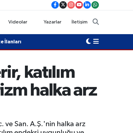
Videolar
Yazarlar
İletişim
 İlanları
ir, katılım
izm halka arz
. ve San. A.Ş.'nin halka arz
katılım endeksi uygunluğu ve