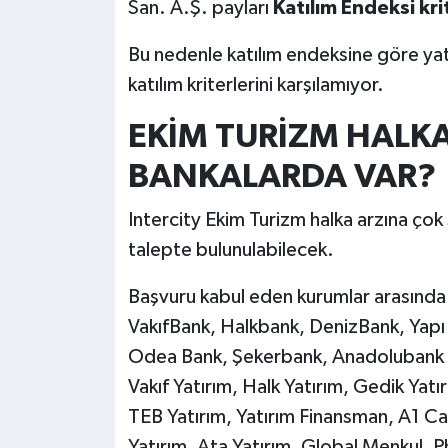
San. A.Ş. payları
Katılım Endeksi kri
Bu nedenle katılım endeksine göre yatı
katılım kriterlerini karşılamıyor.
EKİM TURİZM HALK
BANKALARDA VAR?
Intercity Ekim Turizm halka arzına ço
talepte bulunulabilecek.
Başvuru kabul eden kurumlar arasında 
VakıfBank, Halkbank, DenizBank, Yap
Odea Bank, Şekerbank, Anadolubank ile 
Vakıf Yatırım, Halk Yatırım, Gedik Yatır
TEB Yatırım, Yatırım Finansman, A1 Cap
Yatırım, Ata Yatırım, Global Menkul, Phi