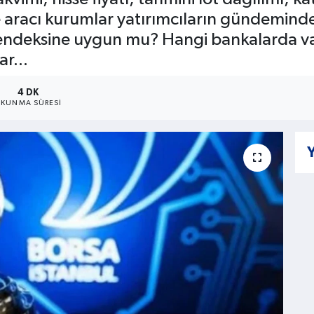
 aracı kurumlar yatırımcıların gündeminde 
ım endeksine uygun mu? Hangi bankalarda va
r...
4 DK
KUNMA SÜRESI
Y