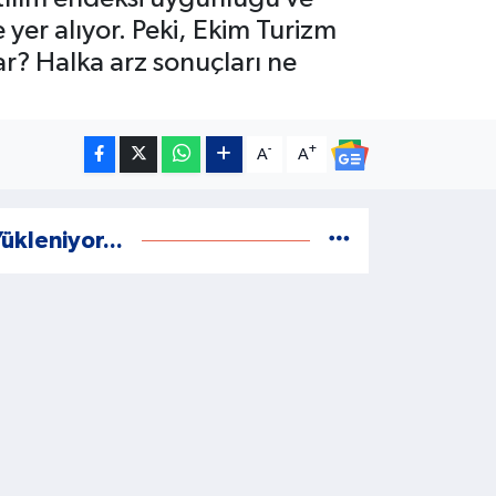
yer alıyor. Peki, Ekim Turizm
r? Halka arz sonuçları ne
-
+
A
A
ükleniyor...