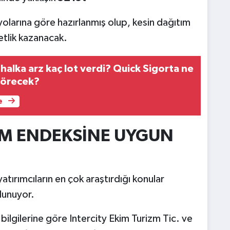
olarına göre hazırlanmış olup, kesin dağıtım
etlik kazanacak.
halka arz kaç lot verdi? Quick Sigorta ne
görecek?
e
IM ENDEKSİNE UYGUN
atırımcıların en çok araştırdığı konular
lunuyor.
bilgilerine göre Intercity Ekim Turizm Tic. ve