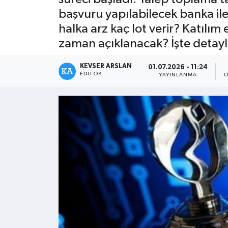
başvuru yapılabilecek banka ile
Kültür - Sanat
halka arz kaç lot verir? Katıl
zaman açıklanacak? İşte detayla
Yaşam
KEVSER ARSLAN
01.07.2026 - 11:24
EDITÖR
YAYINLANMA
O