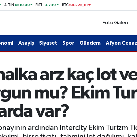
6510.40
13.799
64.225,61
ALTIN
BİST
BTC
Foto Galeri
onomi
Asayiş
Siyaset
Spor
Gündem
Afyon Cenaze
lka arz kaç lot ver
gun mu? Ekim Tur
arda var?
nayının ardından Intercity Ekim Turizm Tic
kvimi, hisse fiyatı, tahmini lot dağılımı, 