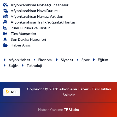
Afyonkarahisar Nöbetçi Eczaneler
Afyonkarahisar Hava Durumu
Afyonkarahisar Namaz Vakitleri
Afyonkarahisar Trafik Yoğunluk Haritası
Puan Durumu ve Fikstür
Tüm Manşetler
Son Dakika Haberleri
Haber Arşivi
Afyon Haber
Ekonomi
Siyaset
Spor
Eğitim
Sağlık
Teknoloji
Copyright © 2026 Afyon Ana Haber - Tüm Hakları
RSS
Saklıdır.
Haber Yazılımı:
TE Bilişim