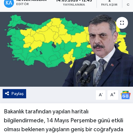
14.05.2026 - 12:43
2
EDITÖR
YAYINLANMA
PAYLAŞIM
OK
Kültür - Sanat
Yaşam
Paylaş
-
+
A
A
Bakanlık tarafından yapılan haritalı
bilgilendirmede, 14 Mayıs Perşembe günü etkili
olması beklenen yağışların geniş bir coğrafyada