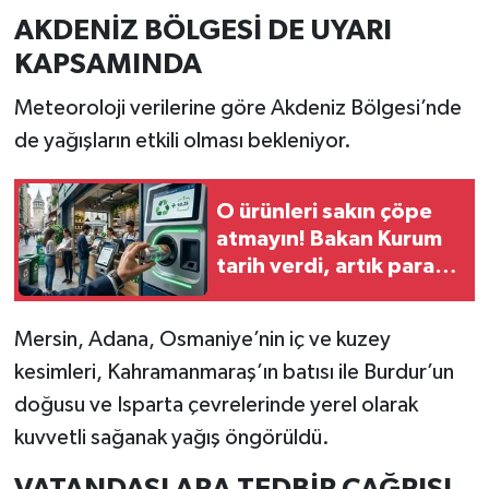
AKDENİZ BÖLGESİ DE UYARI
KAPSAMINDA
Meteoroloji verilerine göre Akdeniz Bölgesi’nde
de yağışların etkili olması bekleniyor.
O ürünleri sakın çöpe
atmayın! Bakan Kurum
tarih verdi, artık para
kazandıracak
Mersin, Adana, Osmaniye’nin iç ve kuzey
kesimleri, Kahramanmaraş’ın batısı ile Burdur’un
doğusu ve Isparta çevrelerinde yerel olarak
kuvvetli sağanak yağış öngörüldü.
VATANDAŞLARA TEDBİR ÇAĞRISI