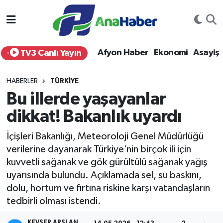
Yurt Haber
Afyonkarahisar Nöbetçi Eczaneler
Afyon Haber
Ekonomi
Asayiş
TV3 Canlı Yayın
Afyon Haber
Afyonkarahisar Hava Durumu
HABERLER
TÜRKIYE
Ekonomi
Afyonkarahisar Namaz Vakitleri
Bu illerde yaşayanlar
dikkat! Bakanlık uyardı
Siyaset
Afyonkarahisar Trafik Yoğunluk Haritası
İçişleri Bakanlığı, Meteoroloji Genel Müdürlüğü
Spor
Süper Lig Puan Durumu ve Fikstür
verilerine dayanarak Türkiye’nin birçok ili için
kuvvetli sağanak ve gök gürültülü sağanak yağış
Eğitim
Tüm Manşetler
uyarısında bulundu. Açıklamada sel, su baskını,
dolu, hortum ve fırtına riskine karşı vatandaşların
Sağlık
Son Dakika Haberleri
tedbirli olması istendi.
Teknoloji
Haber Arşivi
KEVSER ARSLAN