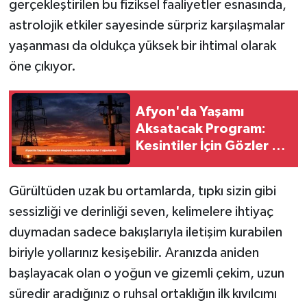
gerçekleştirilen bu fiziksel faaliyetler esnasında,
astrolojik etkiler sayesinde sürpriz karşılaşmalar
yaşanması da oldukça yüksek bir ihtimal olarak
öne çıkıyor.
Afyon'da Yaşamı
Aksatacak Program:
Kesintiler İçin Gözler 7
Ağustos'ta!
Gürültüden uzak bu ortamlarda, tıpkı sizin gibi
sessizliği ve derinliği seven, kelimelere ihtiyaç
duymadan sadece bakışlarıyla iletişim kurabilen
biriyle yollarınız kesişebilir. Aranızda aniden
başlayacak olan o yoğun ve gizemli çekim, uzun
süredir aradığınız o ruhsal ortaklığın ilk kıvılcımı