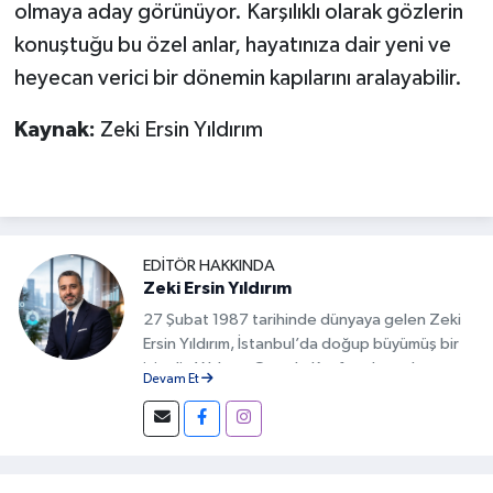
olmaya aday görünüyor. Karşılıklı olarak gözlerin
konuştuğu bu özel anlar, hayatınıza dair yeni ve
heyecan verici bir dönemin kapılarını aralayabilir.
Kaynak:
Zeki Ersin Yıldırım
EDITÖR HAKKINDA
Zeki Ersin Yıldırım
27 Şubat 1987 tarihinde dünyaya gelen Zeki
Ersin Yıldırım, İstanbul’da doğup büyümüş bir
isimdir. Yıldırım, Google Keşfet alanında
Devam Et
geliştirdiği özgün yöntemlerle Türkiye’de bu
alanda fark yaratan isimlerden biri olmuştur.
İçeriklerin doğru başlıklarla hazırlanması,
görsel uyumun sağlanması ve kullanıcı
davranışlarının analiz edilmesi gibi detaylar, bu