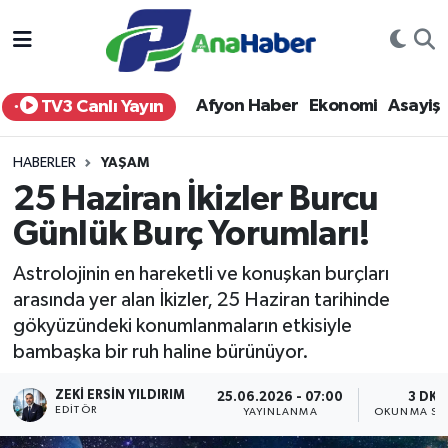
Yurt Haber
Afyonkarahisar Nöbetçi Eczaneler
Afyon Haber
Ekonomi
Asayiş
TV3 Canlı Yayın
Afyon Haber
Afyonkarahisar Hava Durumu
HABERLER
YAŞAM
Ekonomi
Afyonkarahisar Namaz Vakitleri
25 Haziran İkizler Burcu
Günlük Burç Yorumları!
Siyaset
Afyonkarahisar Trafik Yoğunluk Haritası
Astrolojinin en hareketli ve konuşkan burçları
Spor
Süper Lig Puan Durumu ve Fikstür
arasında yer alan İkizler, 25 Haziran tarihinde
gökyüzündeki konumlanmaların etkisiyle
Eğitim
Tüm Manşetler
bambaşka bir ruh haline bürünüyor.
Sağlık
Son Dakika Haberleri
ZEKI ERSIN YILDIRIM
25.06.2026 - 07:00
3 DK
EDITÖR
YAYINLANMA
OKUNMA SÜ
Teknoloji
Haber Arşivi