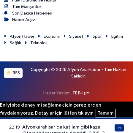
Puan Durumu ve Fikstür
Tüm Manşetler
Son Dakika Haberleri
Haber Arşivi
Afyon Haber
Ekonomi
Siyaset
Spor
Eğitim
Sağlık
Teknoloji
Copyright © 2026 Afyon Ana Haber - Tüm Hakları
RSS
Saklıdır.
Haber Yazılımı:
TE Bilişim
En iyi site deneyimi sağlamak için çerezlerden
faydalanıyoruz. Detaylar için lütfen tıklayın.
Tamam
Afyonkarahisar’da katliam gibi kaza!
22:19