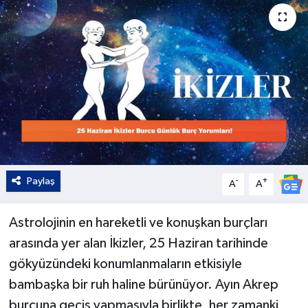
Kültür - Sanat
Yaşam
Paylaş
-
+
A
A
Astrolojinin en hareketli ve konuşkan burçları
arasında yer alan İkizler, 25 Haziran tarihinde
gökyüzündeki konumlanmaların etkisiyle
bambaşka bir ruh haline bürünüyor. Ayın Akrep
burcuna geçiş yapmasıyla birlikte, her zamanki