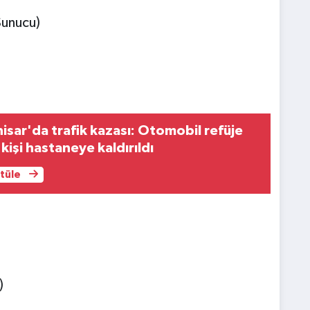
Sunucu)
sar'da trafik kazası: Otomobil refüje
kişi hastaneye kaldırıldı
ntüle
)