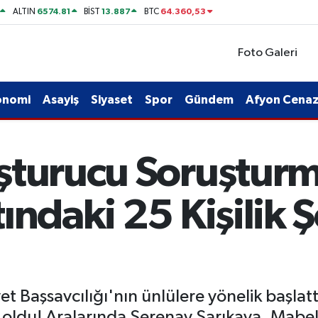
6574.81
13.887
64.360,53
ALTIN
BİST
BTC
Foto Galeri
onomi
Asayiş
Siyaset
Spor
Gündem
Afyon Cenaze
şturucu Soruşturm
ndaki 25 Kişilik Şo
t Başsavcılığı'nın ünlülere yönelik başlat
i oldu! Aralarında Serenay Sarıkaya, Mabel