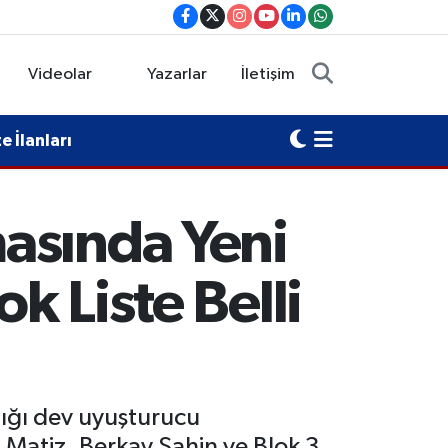
Videolar
Yazarlar
İletişim
 İlanları
asında Yeni
k Liste Belli
tığı dev uyuşturucu
 Matiz, Berkay Şahin ve Blok 3