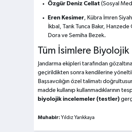
Özgür Deniz Cellat
(Sosyal Med
Eren Kesimer
, Kübra İmren Siya
İkbal, Tarık Tunca Bakır, Hanzede
Dora ve Semiha Bezek.
Tüm İsimlere Biyolojik
Jandarma ekipleri tarafından gözaltına
geçirildikten sonra kendilerine yönel
Başsavcılığın özel talimatı doğrultusun
madde kullanıp kullanmadıklarının tespi
biyolojik incelemeler (testler)
gerç
Muhabir:
Yıldız Yarıkkaya