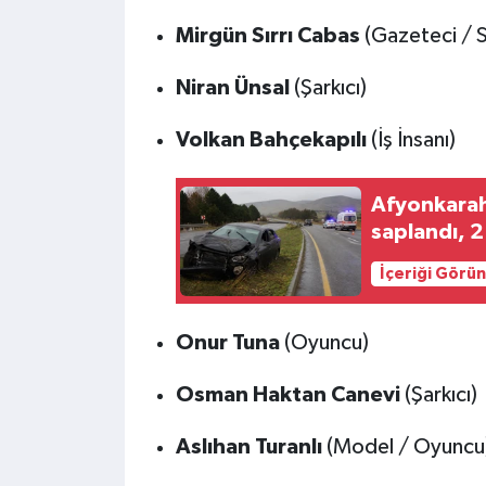
Mirgün Sırrı Cabas
(Gazeteci / 
Niran Ünsal
(Şarkıcı)
Volkan Bahçekapılı
(İş İnsanı)
Afyonkarahi
saplandı, 2 
İçeriği Görü
Onur Tuna
(Oyuncu)
Osman Haktan Canevi
(Şarkıcı)
Aslıhan Turanlı
(Model / Oyuncu