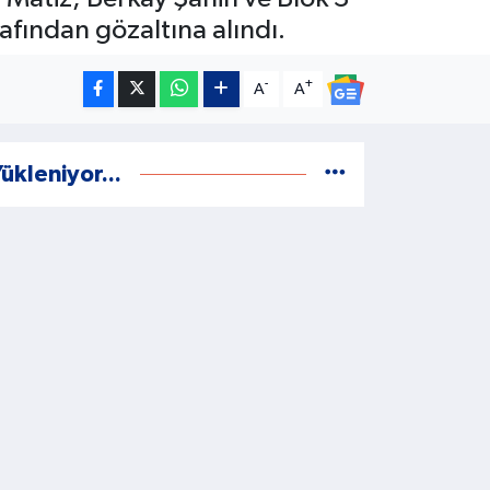
afından gözaltına alındı.
-
+
A
A
ükleniyor...