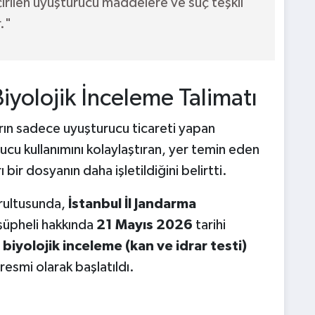
irilen uyuşturucu maddelere ve suç teşkil
."
iyolojik İnceleme Talimatı
rın sadece uyuşturucu ticareti yapan
rucu kullanımını kolaylaştıran, yer temin eden
 bir dosyanın daha işletildiğini belirtti.
oğrultusunda,
İstanbul İl Jandarma
 şüpheli hakkında
21 Mayıs 2026
tarihi
,
biyolojik inceleme (kan ve idrar testi)
 resmi olarak başlatıldı.