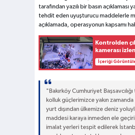
tarafından yazılı bir basın açıklaması 
tehdit eden uyuşturucu maddelerle müc
açıklamada, operasyonun kapsamı hakkı
Kontrolden çı
kamerası izlen
İçeriği Görüntül
"Bakırköy Cumhuriyet Başsavcılığı 
kolluk güçlerimizce yakın zamanda 
yurt dışından ülkemize deniz yoluy
maddesi karaya inmeden ele geçir
imalat yerleri tespit edilerek İstan