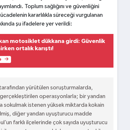
yayımlandı. Toplum sağlığını ve güvenliğini
adelenin kararlılıkla süreceği vurgulanan
nda şu ifadelere yer verildi:
kan motosiklet dükkana girdi: Güvenlik
irken ortalık karıştı!
e
tarafından yürütülen soruşturmalarda,
gerçekleştirilen operasyonlarla; bir yandan
la sokulmak istenen yüksek miktarda kokain
ilmiş, diğer yandan uyuşturucu madde
bul’un farklı ilçelerinde çok sayıda uyuşturucu