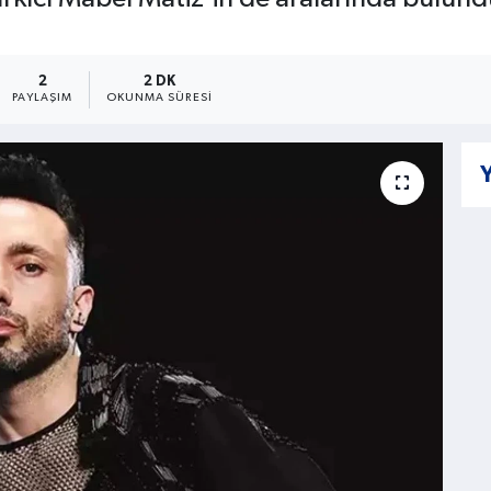
2
2 DK
PAYLAŞIM
OKUNMA SÜRESI
Y