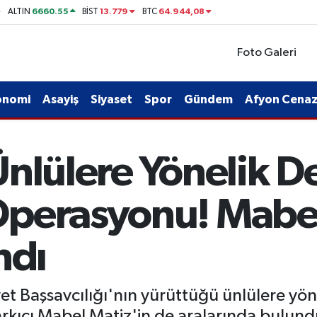
6660.55
13.779
64.944,08
ALTIN
BİST
BTC
Foto Galeri
onomi
Asayiş
Siyaset
Spor
Gündem
Afyon Cenaze
Ünlülere Yönelik D
Operasyonu! Mabel
ndı
t Başsavcılığı'nın yürüttüğü ünlülere yön
rkıcı Mabel Matiz'in de aralarında bulun