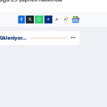
-
+
A
A
ükleniyor...