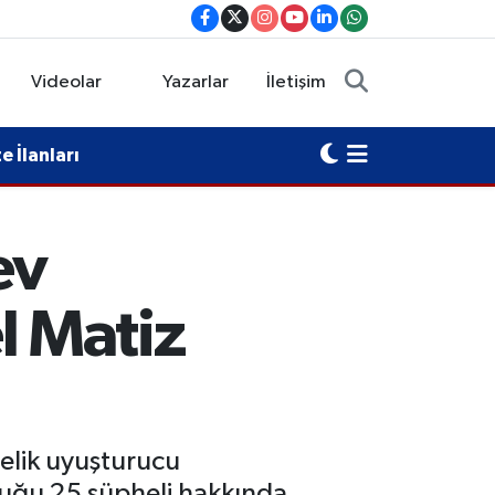
Videolar
Yazarlar
İletişim
 İlanları
ev
 Matiz
elik uyuşturucu
duğu 25 şüpheli hakkında