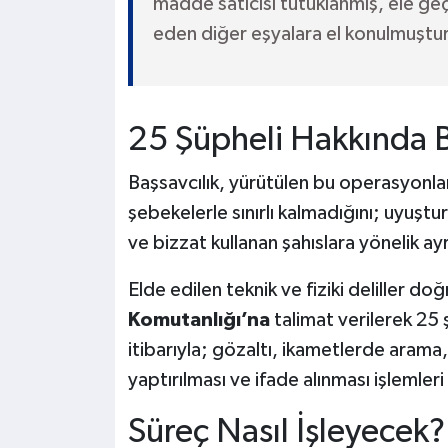
madde satıcısı tutuklanmış, ele geç
eden diğer eşyalara el konulmuştur
25 Şüpheli Hakkında B
Başsavcılık, yürütülen bu operasyonla
şebekelerle sınırlı kalmadığını; uyuştu
ve bizzat kullanan şahıslara yönelik ayrı
Elde edilen teknik ve fiziki deliller d
Komutanlığı’na
talimat verilerek 25
itibarıyla; gözaltı, ikametlerde arama
yaptırılması ve ifade alınması işlemleri
Süreç Nasıl İşleyecek?