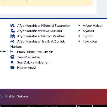
Afyonkarahisar Nöbetçi Eczaneler
Afyon Haber
Afyonkarahisar Hava Durumu
Siyaset
Afyonkarahisar Namaz Vakitleri
Eğitim
Afyonkarahisar Trafik Yoğunluk
Teknoloji
Haritası
haber
Puan Durumu ve Fikstür
Tüm Manşetler
Son Dakika Haberleri
Haber Arşivi
m Hakları Saklıdır.