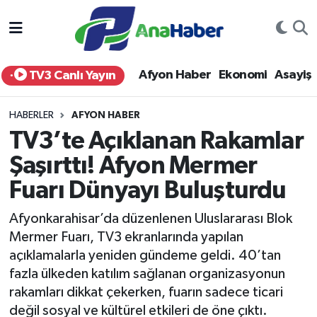
Yurt Haber
Afyonkarahisar Nöbetçi Eczaneler
Afyon Haber
Ekonomi
Asayiş
TV3 Canlı Yayın
Afyon Haber
Afyonkarahisar Hava Durumu
HABERLER
AFYON HABER
Ekonomi
Afyonkarahisar Namaz Vakitleri
TV3’te Açıklanan Rakamlar
Şaşırttı! Afyon Mermer
Siyaset
Afyonkarahisar Trafik Yoğunluk Haritası
Fuarı Dünyayı Buluşturdu
Spor
Süper Lig Puan Durumu ve Fikstür
Afyonkarahisar’da düzenlenen Uluslararası Blok
Eğitim
Tüm Manşetler
Mermer Fuarı, TV3 ekranlarında yapılan
açıklamalarla yeniden gündeme geldi. 40’tan
Sağlık
Son Dakika Haberleri
fazla ülkeden katılım sağlanan organizasyonun
rakamları dikkat çekerken, fuarın sadece ticari
Teknoloji
Haber Arşivi
değil sosyal ve kültürel etkileri de öne çıktı.