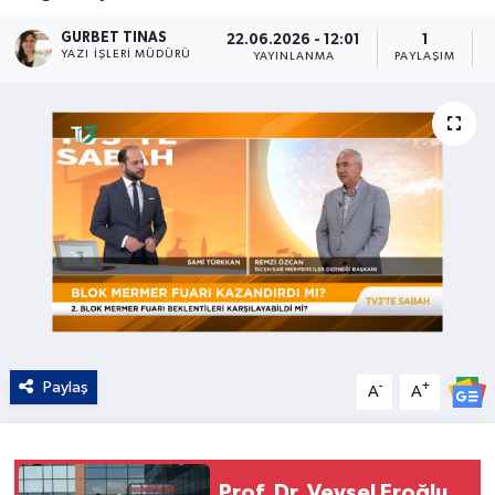
Kültür - Sanat
GURBET TINAS
22.06.2026 - 12:01
1
YAZI İŞLERI MÜDÜRÜ
YAYINLANMA
PAYLAŞIM
Yaşam
Paylaş
-
+
A
A
Prof. Dr. Veysel Eroğlu