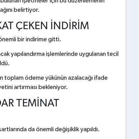
 bulunan işletmeler için bu düzenlemenin
ğını belirtiyor.
KAT ÇEKEN İNDİRİM
nemli bir indirime gitti.
cak yapılandırma işlemlerinde uygulanan tecil
ldü.
arın toplam ödeme yükünün azalacağı ifade
tini artırması bekleniyor.
DAR TEMİNAT
tlarında da önemli değişiklik yapıldı.