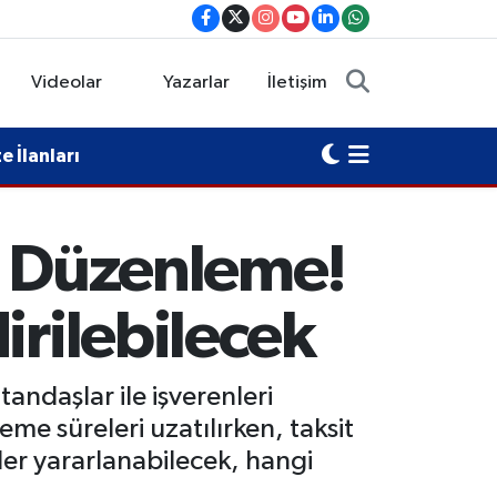
Videolar
Yazarlar
İletişim
 İlanları
n Düzenleme!
irilebilecek
ndaşlar ile işverenleri
me süreleri uzatılırken, taksit
imler yararlanabilecek, hangi