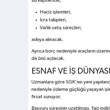
Bu kapsamda;
Haciz işlemleri,
İcra takipleri,
Varlık satış süreçleri,
askıya alınacak.
Ayrıca borç nedeniyle araçların üzerin
da önü açılacak.
ESNAF VE İŞ DÜNYASI
Uzmanlara göre SGK'nın yeni yapılan
nedeniyle ödeme güçlüğü yaşayan işlet
fırsat sunuyor.
Başvuru süresinin uzatılması, faiz indi