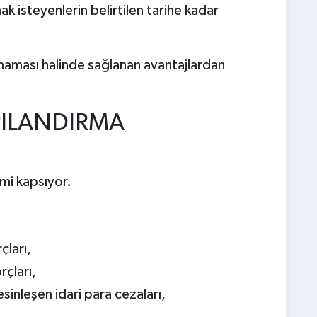
k isteyenlerin belirtilen tarihe kadar
lmaması halinde sağlanan avantajlardan
PILANDIRMA
mi kapsıyor.
çları,
çları,
inleşen idari para cezaları,