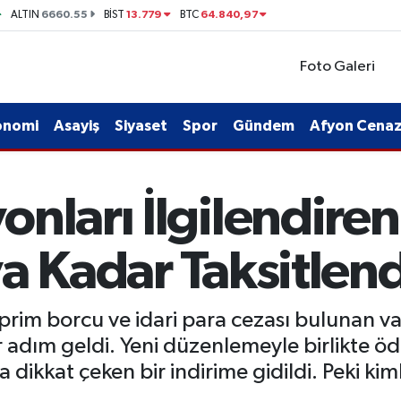
6660.55
13.779
64.840,97
ALTIN
BİST
BTC
Foto Galeri
onomi
Asayiş
Siyaset
Spor
Gündem
Afyon Cenaze
onları İlgilendire
a Kadar Taksitlend
im borcu ve idari para cezası bulunan vata
 adım geldi. Yeni düzenlemeyle birlikte öde
nda dikkat çeken bir indirime gidildi. Peki k