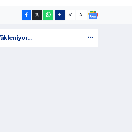
-
+
A
A
ükleniyor...