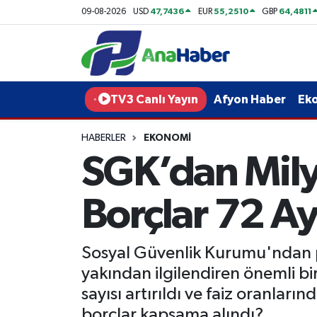
47,7436
55,2510
64,4811
09-08-2026
USD
EUR
GBP
Yurt Haber
Afyonkarahisar Nöbetçi Eczaneler
Afyon Haber
Afyonkarahisar Hava Durumu
TV3 Canlı Yayın
Afyon Haber
Ek
Ekonomi
Afyonkarahisar Namaz Vakitleri
HABERLER
EKONOMI
SGK’dan Mily
Siyaset
Afyonkarahisar Trafik Yoğunluk Haritası
Spor
Süper Lig Puan Durumu ve Fikstür
Borçlar 72 Ay
Eğitim
Tüm Manşetler
Sosyal Güvenlik Kurumu'ndan pr
Sağlık
Son Dakika Haberleri
yakından ilgilendiren önemli bir
sayısı artırıldı ve faiz oranları
Teknoloji
Haber Arşivi
borçlar kapsama alındı?