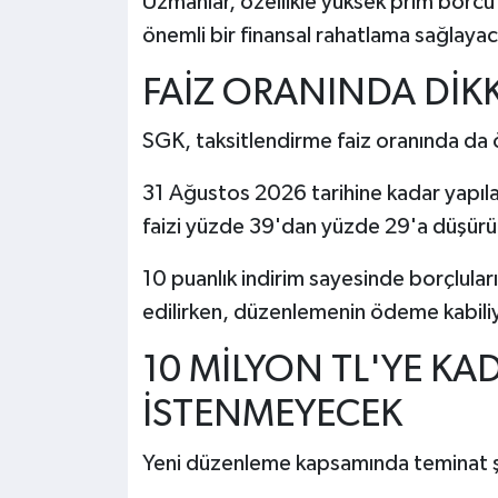
Uzmanlar, özellikle yüksek prim borcu
önemli bir finansal rahatlama sağlayaca
FAİZ ORANINDA DİK
SGK, taksitlendirme faiz oranında da ö
31 Ağustos 2026 tarihine kadar yapıla
faizi yüzde 39'dan yüzde 29'a düşürü
10 puanlık indirim sayesinde borçlul
edilirken, düzenlemenin ödeme kabiliye
10 MİLYON TL'YE KA
İSTENMEYECEK
Yeni düzenleme kapsamında teminat şar