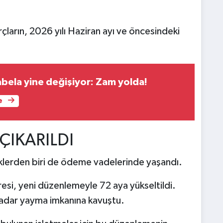
ların, 2026 yılı Haziran ayı ve öncesindeki
abela yine değişiyor: Zam yolda!
e
 ÇIKARILDI
iklerden biri de ödeme vadelerinde yaşandı.
resi, yeni düzenlemeyle 72 aya yükseltildi.
kadar yayma imkanına kavuştu.