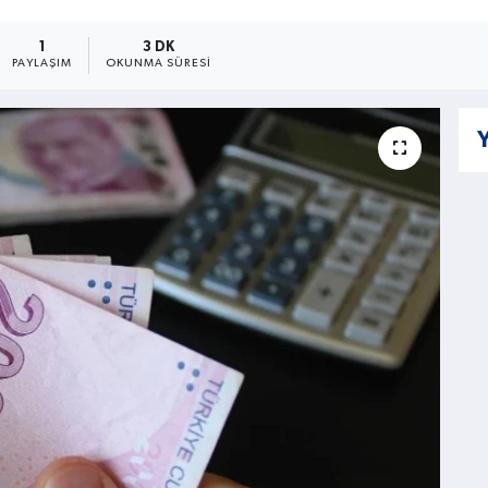
1
3 DK
PAYLAŞIM
OKUNMA SÜRESI
Y