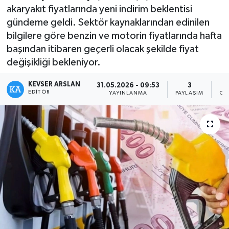
akaryakıt fiyatlarında yeni indirim beklentisi
Kültür - Sanat
gündeme geldi. Sektör kaynaklarından edinilen
bilgilere göre benzin ve motorin fiyatlarında hafta
Yaşam
başından itibaren geçerli olacak şekilde fiyat
değişikliği bekleniyor.
KEVSER ARSLAN
31.05.2026 - 09:53
3
EDITÖR
YAYINLANMA
PAYLAŞIM
OK