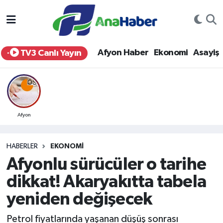
Yurt Haber
Afyonkarahisar Nöbetçi Eczaneler
Afyon Haber
Ekonomi
Asayiş
TV3 Canlı Yayın
Afyon Haber
Afyonkarahisar Hava Durumu
Ekonomi
Afyonkarahisar Namaz Vakitleri
Siyaset
Afyonkarahisar Trafik Yoğunluk Haritası
Afyon
Spor
Süper Lig Puan Durumu ve Fikstür
HABERLER
EKONOMI
Afyonlu sürücüler o tarihe
Eğitim
Tüm Manşetler
dikkat! Akaryakıtta tabela
Sağlık
Son Dakika Haberleri
yeniden değişecek
Teknoloji
Haber Arşivi
Petrol fiyatlarında yaşanan düşüş sonrası