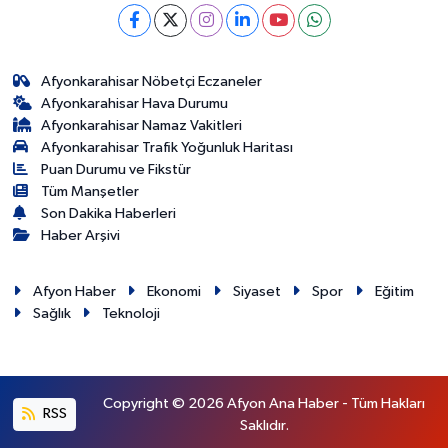
Afyonkarahisar Nöbetçi Eczaneler
Afyonkarahisar Hava Durumu
Afyonkarahisar Namaz Vakitleri
Afyonkarahisar Trafik Yoğunluk Haritası
Puan Durumu ve Fikstür
Tüm Manşetler
Son Dakika Haberleri
Haber Arşivi
Afyon Haber
Ekonomi
Siyaset
Spor
Eğitim
Sağlık
Teknoloji
Copyright © 2026 Afyon Ana Haber - Tüm Hakları
RSS
Saklıdır.