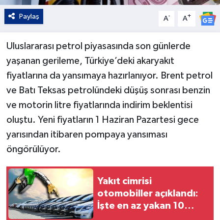
Paylaş
-
+
A
A
Uluslararası petrol piyasasında son günlerde
yaşanan gerileme, Türkiye’deki akaryakıt
fiyatlarına da yansımaya hazırlanıyor. Brent petrol
ve Batı Teksas petrolündeki düşüş sonrası benzin
ve motorin litre fiyatlarında indirim beklentisi
oluştu. Yeni fiyatların 1 Haziran Pazartesi gece
yarısından itibaren pompaya yansıması
öngörülüyor.
Yakıt cimrisi
otomobiller açıklandı:
İşte en az yakan 10
model...