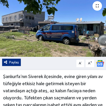
Kültür - Sanat
Yaşam
Paylaş
-
+
A
A
Şanlıurfa’nın Siverek ilçesinde, evine giren yılanı av
tüfeğiyle etkisiz hale getirmek isteyen bir
vatandaşın açtığı ateş, az kalsın faciaya neden
oluyordu. Tüfekten çıkan saçmaların ve yerden
seken taş parçalarının isabet ettiği aynı aileden ve