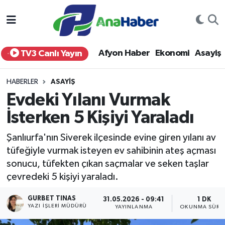
Yurt Haber
Afyonkarahisar Nöbetçi Eczaneler
Afyon Haber
Ekonomi
Asayiş
TV3 Canlı Yayın
Afyon Haber
Afyonkarahisar Hava Durumu
HABERLER
ASAYIŞ
Ekonomi
Afyonkarahisar Namaz Vakitleri
Evdeki Yılanı Vurmak
İsterken 5 Kişiyi Yaraladı
Siyaset
Afyonkarahisar Trafik Yoğunluk Haritası
Şanlıurfa'nın Siverek ilçesinde evine giren yılanı av
Spor
Süper Lig Puan Durumu ve Fikstür
tüfeğiyle vurmak isteyen ev sahibinin ateş açması
sonucu, tüfekten çıkan saçmalar ve seken taşlar
Eğitim
Tüm Manşetler
çevredeki 5 kişiyi yaraladı.
Sağlık
Son Dakika Haberleri
GURBET TINAS
31.05.2026 - 09:41
1 DK
YAZI İŞLERI MÜDÜRÜ
YAYINLANMA
OKUNMA SÜRES
Teknoloji
Haber Arşivi