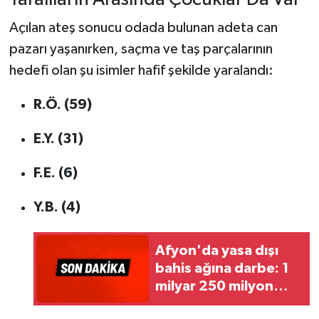
Açılan ateş sonucu odada bulunan adeta can
pazarı yaşanırken, saçma ve taş parçalarının
hedefi olan şu isimler hafif şekilde yaralandı:
R.Ö. (59)
E.Y. (31)
F.E. (6)
Y.B. (4)
Afyon'da yasa dışı
bahis ağına darbe: 1
milyar 250 milyon
liralık vurgun mercek