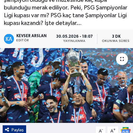
bulunduğu merak ediliyor. Peki, PSG Şampiyonlar
Kültür - Sanat
Ligi kupası var mı? PSG kaç tane Şampiyonlar Ligi
kupası kazandı? İşte detaylar…
Yaşam
KEVSER ARSLAN
30.05.2026 - 18:07
3 DK
EDITÖR
YAYINLANMA
OKUNMA SÜRESI
Paylaş
-
+
A
A