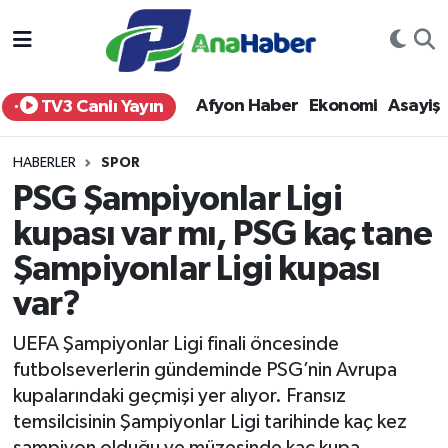
Yurt Haber
Afyonkarahisar Nöbetçi Eczaneler
Afyon Haber
Ekonomi
Asayiş
TV3 Canlı Yayın
Afyon Haber
Afyonkarahisar Hava Durumu
HABERLER
SPOR
Ekonomi
Afyonkarahisar Namaz Vakitleri
PSG Şampiyonlar Ligi
kupası var mı, PSG kaç tane
Siyaset
Afyonkarahisar Trafik Yoğunluk Haritası
Şampiyonlar Ligi kupası
Spor
Süper Lig Puan Durumu ve Fikstür
var?
Eğitim
Tüm Manşetler
UEFA Şampiyonlar Ligi finali öncesinde
futbolseverlerin gündeminde PSG’nin Avrupa
Sağlık
Son Dakika Haberleri
kupalarındaki geçmişi yer alıyor. Fransız
temsilcisinin Şampiyonlar Ligi tarihinde kaç kez
Teknoloji
Haber Arşivi
şampiyon olduğu ve müzesinde kaç kupa