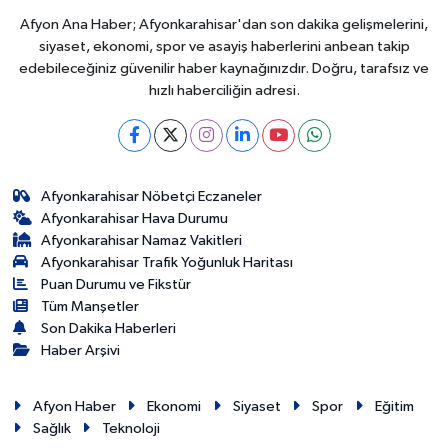
Afyon Ana Haber; Afyonkarahisar'dan son dakika gelişmelerini,
siyaset, ekonomi, spor ve asayiş haberlerini anbean takip
edebileceğiniz güvenilir haber kaynağınızdır. Doğru, tarafsız ve
hızlı haberciliğin adresi.
Afyonkarahisar Nöbetçi Eczaneler
Afyonkarahisar Hava Durumu
Afyonkarahisar Namaz Vakitleri
Afyonkarahisar Trafik Yoğunluk Haritası
Puan Durumu ve Fikstür
Tüm Manşetler
Son Dakika Haberleri
Haber Arşivi
Afyon Haber
Ekonomi
Siyaset
Spor
Eğitim
Sağlık
Teknoloji