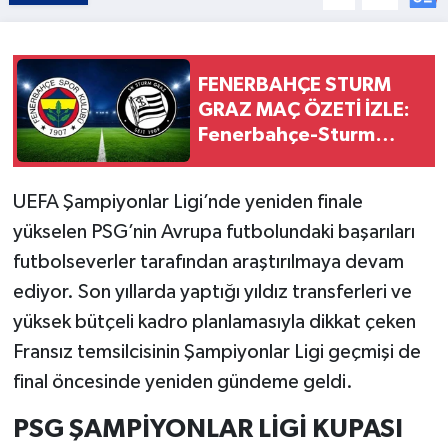
FENERBAHÇE STURM
GRAZ MAÇ ÖZETİ İZLE:
Fenerbahçe-Sturm
Graz maç özeti ve
golleri nereden izlenir?
UEFA Şampiyonlar Ligi’nde yeniden finale
yükselen PSG’nin Avrupa futbolundaki başarıları
futbolseverler tarafından araştırılmaya devam
ediyor. Son yıllarda yaptığı yıldız transferleri ve
yüksek bütçeli kadro planlamasıyla dikkat çeken
Fransız temsilcisinin Şampiyonlar Ligi geçmişi de
final öncesinde yeniden gündeme geldi.
PSG ŞAMPİYONLAR LİGİ KUPASI