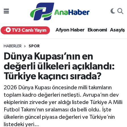
Yurt Haber
Afyonkarahisar Nöbetçi Eczaneler
Afyon Haber
Ekonomi
Asayiş
TV3 Canlı Yayın
Afyon Haber
Afyonkarahisar Hava Durumu
HABERLER
SPOR
Ekonomi
Afyonkarahisar Namaz Vakitleri
Dünya Kupası’nın en
değerli ülkeleri açıklandı:
Siyaset
Afyonkarahisar Trafik Yoğunluk Haritası
Türkiye kaçıncı sırada?
Spor
Süper Lig Puan Durumu ve Fikstür
2026 Dünya Kupası öncesinde milli takımların
Eğitim
Tüm Manşetler
toplam kadro değerleri netleşti. Avrupa’nın dev
ekiplerinin zirvede yer aldığı listede Türkiye A Milli
Sağlık
Son Dakika Haberleri
Futbol Takımı’nın sıralaması da belli oldu. İşte
ülkelerin güncel piyasa değerleri ve Türkiye’nin
Teknoloji
Haber Arşivi
listedeki yeri…