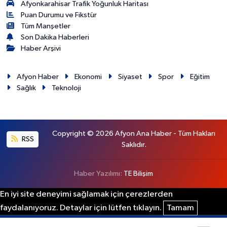
Afyonkarahisar Trafik Yoğunluk Haritası
Puan Durumu ve Fikstür
Tüm Manşetler
Son Dakika Haberleri
Haber Arşivi
Afyon Haber
Ekonomi
Siyaset
Spor
Eğitim
Sağlık
Teknoloji
Copyright © 2026 Afyon Ana Haber - Tüm Hakları
RSS
Saklıdır.
Haber Yazılımı:
TE Bilişim
En iyi site deneyimi sağlamak için çerezlerden
faydalanıyoruz. Detaylar için lütfen tıklayın.
Tamam