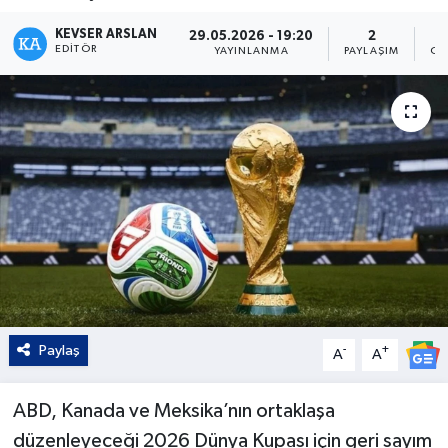
Kültür - Sanat
KEVSER ARSLAN
29.05.2026 - 19:20
2
EDITÖR
YAYINLANMA
PAYLAŞIM
OK
Yaşam
Paylaş
-
+
A
A
ABD, Kanada ve Meksika’nın ortaklaşa
düzenleyeceği 2026 Dünya Kupası için geri sayım