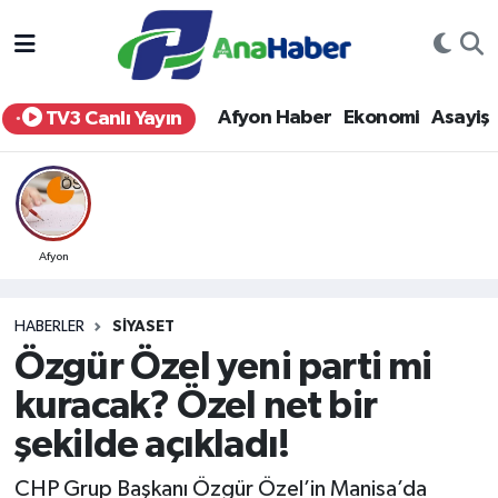
Yurt Haber
Afyonkarahisar Nöbetçi Eczaneler
Afyon Haber
Ekonomi
Asayiş
TV3 Canlı Yayın
Afyon Haber
Afyonkarahisar Hava Durumu
Ekonomi
Afyonkarahisar Namaz Vakitleri
Siyaset
Afyonkarahisar Trafik Yoğunluk Haritası
Afyon
Spor
Süper Lig Puan Durumu ve Fikstür
HABERLER
SIYASET
Özgür Özel yeni parti mi
Eğitim
Tüm Manşetler
kuracak? Özel net bir
Sağlık
Son Dakika Haberleri
şekilde açıkladı!
Teknoloji
Haber Arşivi
CHP Grup Başkanı Özgür Özel’in Manisa’da