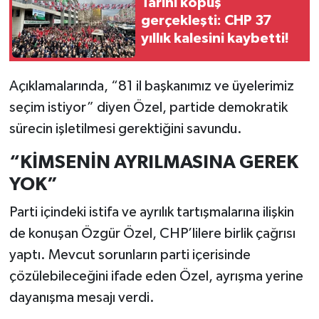
Tarihi kopuş
gerçekleşti: CHP 37
yıllık kalesini kaybetti!
Açıklamalarında, “81 il başkanımız ve üyelerimiz
seçim istiyor” diyen Özel, partide demokratik
sürecin işletilmesi gerektiğini savundu.
“KİMSENİN AYRILMASINA GEREK
YOK”
Parti içindeki istifa ve ayrılık tartışmalarına ilişkin
de konuşan Özgür Özel, CHP’lilere birlik çağrısı
yaptı. Mevcut sorunların parti içerisinde
çözülebileceğini ifade eden Özel, ayrışma yerine
dayanışma mesajı verdi.