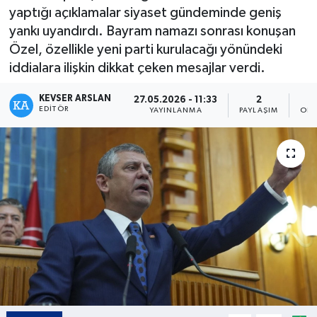
yaptığı açıklamalar siyaset gündeminde geniş
Kültür - Sanat
yankı uyandırdı. Bayram namazı sonrası konuşan
Özel, özellikle yeni parti kurulacağı yönündeki
Yaşam
iddialara ilişkin dikkat çeken mesajlar verdi.
KEVSER ARSLAN
27.05.2026 - 11:33
2
EDITÖR
YAYINLANMA
PAYLAŞIM
OKU