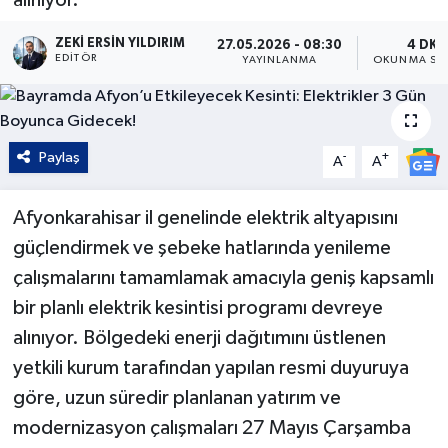
Kültür - Sanat
ZEKI ERSIN YILDIRIM
27.05.2026 - 08:30
4 DK
EDITÖR
YAYINLANMA
OKUNMA SÜR
Yaşam
Paylaş
-
+
A
A
Afyonkarahisar il genelinde elektrik altyapısını
güçlendirmek ve şebeke hatlarında yenileme
çalışmalarını tamamlamak amacıyla geniş kapsamlı
bir planlı elektrik kesintisi programı devreye
alınıyor. Bölgedeki enerji dağıtımını üstlenen
yetkili kurum tarafından yapılan resmi duyuruya
göre, uzun süredir planlanan yatırım ve
modernizasyon çalışmaları 27 Mayıs Çarşamba