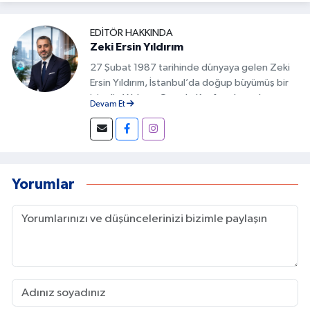
EDITÖR HAKKINDA
Zeki Ersin Yıldırım
27 Şubat 1987 tarihinde dünyaya gelen Zeki
Ersin Yıldırım, İstanbul’da doğup büyümüş bir
isimdir. Yıldırım, Google Keşfet alanında
Devam Et
geliştirdiği özgün yöntemlerle Türkiye’de bu
alanda fark yaratan isimlerden biri olmuştur.
İçeriklerin doğru başlıklarla hazırlanması,
görsel uyumun sağlanması ve kullanıcı
davranışlarının analiz edilmesi gibi detaylar, bu
Yorumlar
başarının temelini oluşturur.