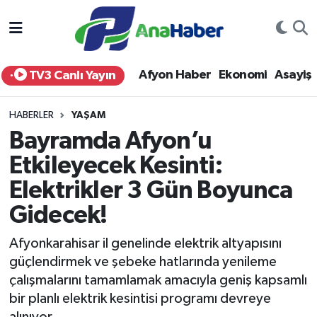
Yurt Haber
Afyonkarahisar Nöbetçi Eczaneler
Afyon Haber
Ekonomi
Asayiş
TV3 Canlı Yayın
Afyon Haber
Afyonkarahisar Hava Durumu
HABERLER
YAŞAM
Ekonomi
Afyonkarahisar Namaz Vakitleri
Bayramda Afyon’u
Etkileyecek Kesinti:
Siyaset
Afyonkarahisar Trafik Yoğunluk Haritası
Elektrikler 3 Gün Boyunca
Spor
Süper Lig Puan Durumu ve Fikstür
Gidecek!
Eğitim
Tüm Manşetler
Afyonkarahisar il genelinde elektrik altyapısını
güçlendirmek ve şebeke hatlarında yenileme
Sağlık
Son Dakika Haberleri
çalışmalarını tamamlamak amacıyla geniş kapsamlı
bir planlı elektrik kesintisi programı devreye
Teknoloji
Haber Arşivi
alınıyor.