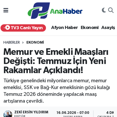
Yurt Haber
Afyonkarahisar Nöbetçi Eczaneler
Afyon Haber
Ekonomi
Asayiş
TV3 Canlı Yayın
Afyon Haber
Afyonkarahisar Hava Durumu
HABERLER
EKONOMI
Ekonomi
Afyonkarahisar Namaz Vakitleri
Memur ve Emekli Maaşları
Değişti: Temmuz İçin Yeni
Siyaset
Afyonkarahisar Trafik Yoğunluk Haritası
Rakamlar Açıklandı!
Spor
Süper Lig Puan Durumu ve Fikstür
Türkiye genelindeki milyonlarca memur, memur
Eğitim
Tüm Manşetler
emeklisi, SSK ve Bağ-Kur emeklisinin gözü kulağı
Temmuz 2026 döneminde yapılacak maaş
Sağlık
Son Dakika Haberleri
artışlarına çevrildi.
ZEKI ERSIN YILDIRIM
Teknoloji
Haber Arşivi
16.06.2026 - 07:00
4 DK
EDITÖR
YAYINLANMA
OKUNMA SÜR