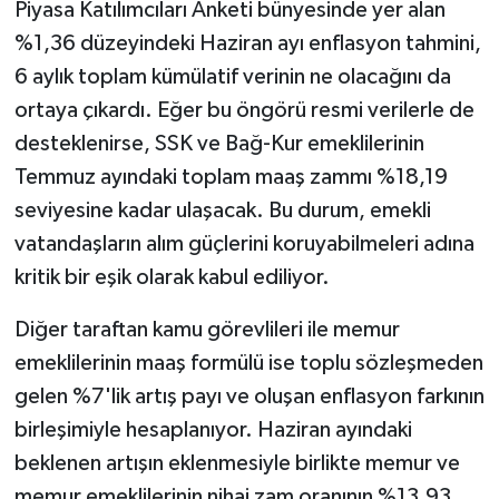
Piyasa Katılımcıları Anketi bünyesinde yer alan
%1,36 düzeyindeki Haziran ayı enflasyon tahmini,
6 aylık toplam kümülatif verinin ne olacağını da
ortaya çıkardı. Eğer bu öngörü resmi verilerle de
desteklenirse, SSK ve Bağ-Kur emeklilerinin
Temmuz ayındaki toplam maaş zammı %18,19
seviyesine kadar ulaşacak. Bu durum, emekli
vatandaşların alım güçlerini koruyabilmeleri adına
kritik bir eşik olarak kabul ediliyor.
Diğer taraftan kamu görevlileri ile memur
emeklilerinin maaş formülü ise toplu sözleşmeden
gelen %7'lik artış payı ve oluşan enflasyon farkının
birleşimiyle hesaplanıyor. Haziran ayındaki
beklenen artışın eklenmesiyle birlikte memur ve
memur emeklilerinin nihai zam oranının %13,93