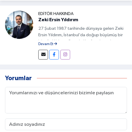
EDITÖR HAKKINDA
Zeki Ersin Yıldırım
27 Şubat 1987 tarihinde dünyaya gelen Zeki
Ersin Yıldırım, İstanbul’da doğup büyümüş bir
isimdir. Yıldırım, Google Keşfet alanında
Devam Et
geliştirdiği özgün yöntemlerle Türkiye’de bu
alanda fark yaratan isimlerden biri olmuştur.
İçeriklerin doğru başlıklarla hazırlanması,
görsel uyumun sağlanması ve kullanıcı
davranışlarının analiz edilmesi gibi detaylar, bu
Yorumlar
başarının temelini oluşturur.