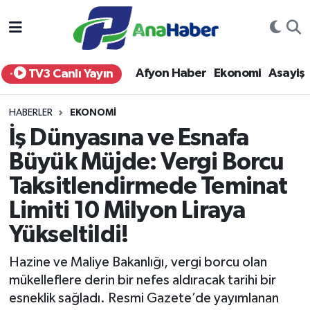
Yurt Haber
Afyonkarahisar Nöbetçi Eczaneler
Afyon Haber
Ekonomi
Asayiş
TV3 Canlı Yayın
Afyon Haber
Afyonkarahisar Hava Durumu
HABERLER
EKONOMI
Ekonomi
Afyonkarahisar Namaz Vakitleri
İş Dünyasına ve Esnafa
Büyük Müjde: Vergi Borcu
Siyaset
Afyonkarahisar Trafik Yoğunluk Haritası
Taksitlendirmede Teminat
Spor
Süper Lig Puan Durumu ve Fikstür
Limiti 10 Milyon Liraya
Eğitim
Tüm Manşetler
Yükseltildi!
Hazine ve Maliye Bakanlığı, vergi borcu olan
Sağlık
Son Dakika Haberleri
mükelleflere derin bir nefes aldıracak tarihi bir
esneklik sağladı. Resmi Gazete’de yayımlanan
Teknoloji
Haber Arşivi