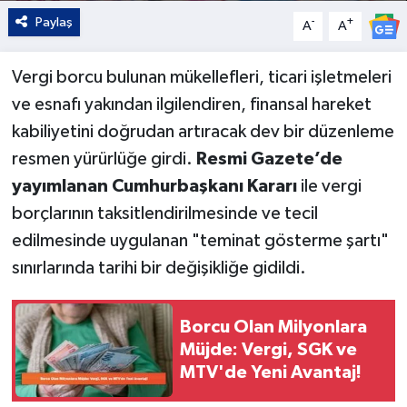
Paylaş
-
+
A
A
Vergi borcu bulunan mükellefleri, ticari işletmeleri
ve esnafı yakından ilgilendiren, finansal hareket
kabiliyetini doğrudan artıracak dev bir düzenleme
resmen yürürlüğe girdi.
Resmi Gazete’de
yayımlanan Cumhurbaşkanı Kararı
ile vergi
borçlarının taksitlendirilmesinde ve tecil
edilmesinde uygulanan "teminat gösterme şartı"
sınırlarında tarihi bir değişikliğe gidildi.
Borcu Olan Milyonlara
Müjde: Vergi, SGK ve
MTV'de Yeni Avantaj!