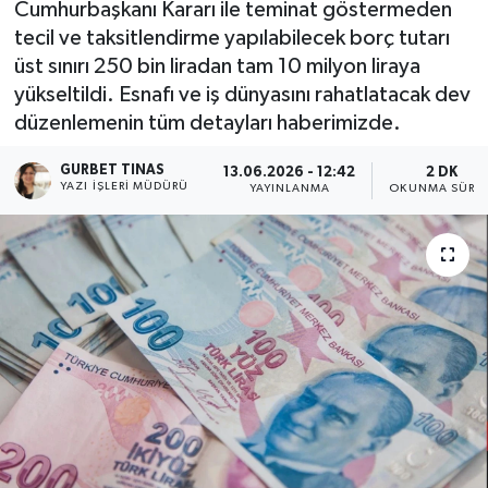
Cumhurbaşkanı Kararı ile teminat göstermeden
tecil ve taksitlendirme yapılabilecek borç tutarı
Kültür - Sanat
üst sınırı 250 bin liradan tam 10 milyon liraya
yükseltildi. Esnafı ve iş dünyasını rahatlatacak dev
Yaşam
düzenlemenin tüm detayları haberimizde.
GURBET TINAS
13.06.2026 - 12:42
2 DK
YAZI İŞLERI MÜDÜRÜ
YAYINLANMA
OKUNMA SÜRES