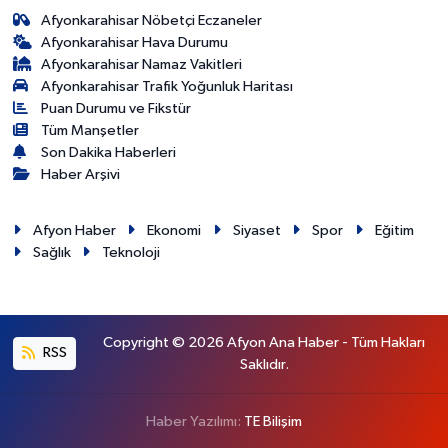
Afyonkarahisar Nöbetçi Eczaneler
Afyonkarahisar Hava Durumu
Afyonkarahisar Namaz Vakitleri
Afyonkarahisar Trafik Yoğunluk Haritası
Puan Durumu ve Fikstür
Tüm Manşetler
Son Dakika Haberleri
Haber Arşivi
Afyon Haber
Ekonomi
Siyaset
Spor
Eğitim
Sağlık
Teknoloji
Copyright © 2026 Afyon Ana Haber - Tüm Hakları
RSS
Saklıdır.
Haber Yazılımı:
TE Bilişim