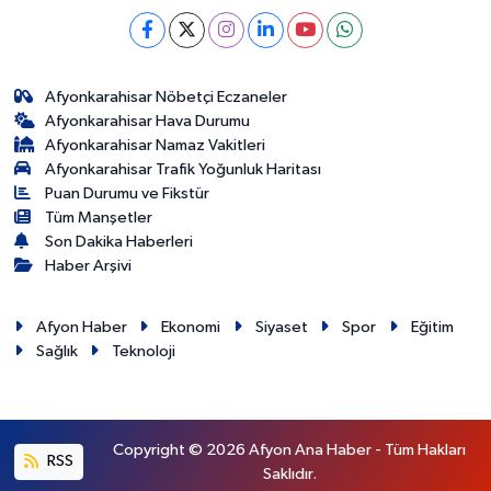
Afyonkarahisar Nöbetçi Eczaneler
Afyonkarahisar Hava Durumu
Afyonkarahisar Namaz Vakitleri
Afyonkarahisar Trafik Yoğunluk Haritası
Puan Durumu ve Fikstür
Tüm Manşetler
Son Dakika Haberleri
Haber Arşivi
Afyon Haber
Ekonomi
Siyaset
Spor
Eğitim
Sağlık
Teknoloji
Copyright © 2026 Afyon Ana Haber - Tüm Hakları
RSS
Saklıdır.