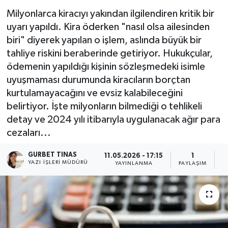
Milyonlarca kiracıyı yakından ilgilendiren kritik bir
Kültür - Sanat
uyarı yapıldı. Kira öderken "nasıl olsa ailesinden
biri" diyerek yapılan o işlem, aslında büyük bir
Yaşam
tahliye riskini beraberinde getiriyor. Hukukçular,
ödemenin yapıldığı kişinin sözleşmedeki isimle
uyuşmaması durumunda kiracıların borçtan
kurtulamayacağını ve evsiz kalabileceğini
belirtiyor. İşte milyonların bilmediği o tehlikeli
detay ve 2024 yılı itibarıyla uygulanacak ağır para
cezaları...
GURBET TINAS
11.05.2026 - 17:15
1
YAZI İŞLERI MÜDÜRÜ
YAYINLANMA
PAYLAŞIM
O