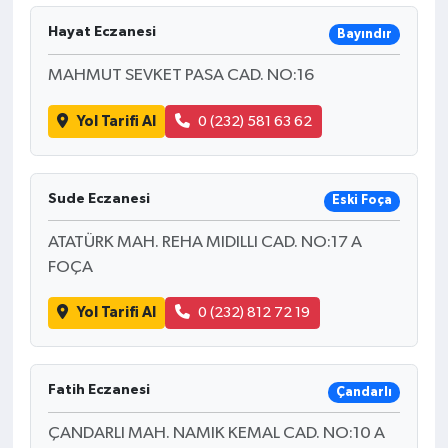
Hayat Eczanesi
Bayındır
MAHMUT SEVKET PASA CAD. NO:16
Yol Tarifi Al
0 (232) 581 63 62
Sude Eczanesi
Eski Foça
ATATÜRK MAH. REHA MIDILLI CAD. NO:17 A
FOÇA
Yol Tarifi Al
0 (232) 812 72 19
Fatih Eczanesi
Çandarlı
ÇANDARLI MAH. NAMIK KEMAL CAD. NO:10 A