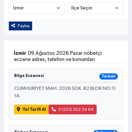
Kültür - Sanat
Yaşam
Paylaş
İzmir
09 Ağustos 2026 Pazar nöbetçi
eczane adres, telefon ve konumları
Bilge Eczanesi
Torbalı
CUMHURİYET MAH. 2026 SOK. B2 BLOK NO:11
1A
Yol Tarifi Al
0 (232) 502 54 64