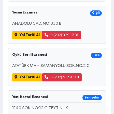
Yesım Eczanesi
Çiğli
ANADOLU CAD. NO:830 B
Yol Tarifi Al
0 (232) 329 17 31
Öykü Berıl Eczanesi
Tire
ATATÜRK MAH.SAMANYOLU SOK.NO.2 C
Yol Tarifi Al
0 (232) 512 45 81
Yenı Kartal Eczanesi
Yenişehir
1140 SOK.NO:12 G ZEYTINLIK