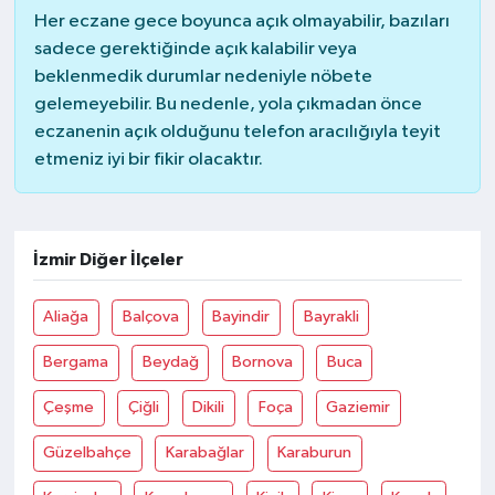
Her eczane gece boyunca açık olmayabilir, bazıları
sadece gerektiğinde açık kalabilir veya
beklenmedik durumlar nedeniyle nöbete
gelemeyebilir. Bu nedenle, yola çıkmadan önce
eczanenin açık olduğunu telefon aracılığıyla teyit
etmeniz iyi bir fikir olacaktır.
İzmir Diğer İlçeler
Aliağa
Balçova
Bayindir
Bayrakli
Bergama
Beydağ
Bornova
Buca
Çeşme
Çiğli
Dikili
Foça
Gaziemir
Güzelbahçe
Karabağlar
Karaburun