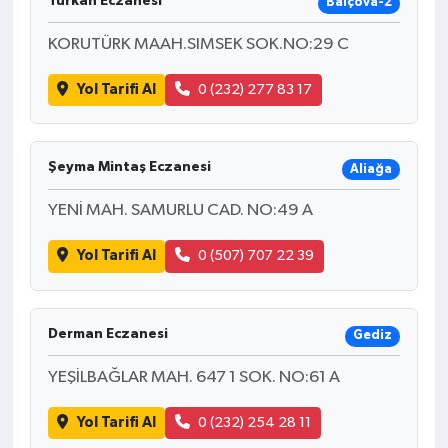
Türkan Eczanesi
Balçova-2
KORUTÜRK MAAH.SIMSEK SOK.NO:29 C
Yol Tarifi Al
0 (232) 277 83 17
Şeyma Mintaş Eczanesi
Aliağa
YENİ MAH. SAMURLU CAD. NO:49 A
Yol Tarifi Al
0 (507) 707 22 39
Derman Eczanesi
Gediz
YEŞİLBAĞLAR MAH. 647 1 SOK. NO:61 A
Yol Tarifi Al
0 (232) 254 28 11