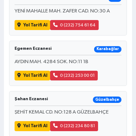
YENİ MAHALLE MAH. ZAFER CAD. NO:30 A
Yol Tarifi Al
0 (232) 754 61 64
Egemen Eczanesi
Karabağlar
AYDIN MAH. 4284 SOK. NO:11 1B
Yol Tarifi Al
0 (232) 253 00 01
Şahan Eczanesi
Güzelbahçe
ŞEHİT KEMAL CD. NO:128 A GÜZELBAHÇE
Yol Tarifi Al
0 (232) 234 80 81