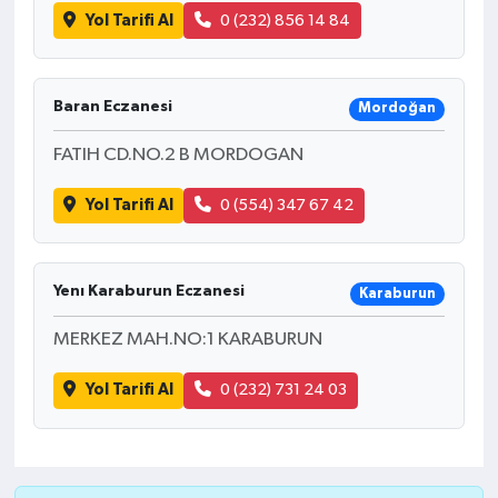
Yol Tarifi Al
0 (232) 856 14 84
Baran Eczanesi
Mordoğan
FATIH CD.NO.2 B MORDOGAN
Yol Tarifi Al
0 (554) 347 67 42
Yenı Karaburun Eczanesi
Karaburun
MERKEZ MAH.NO:1 KARABURUN
Yol Tarifi Al
0 (232) 731 24 03