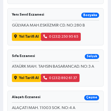
Yenı Sevıl Eczanesi
Bozyaka
GÜLYAKA MAH.ESKİİZMİR CD. NO:280 B
Yol Tarifi Al
0 (232) 250 95 65
Sıfa Eczanesi
Selçuk
ATAÜRK MAH. TAHSIN BASARANCAD. NO:3 A
Yol Tarifi Al
0 (232) 892 61 37
Alaçatı Eczanesi
Çeşme
ALAÇATI MAH. 11003 SOK. NO:4 A