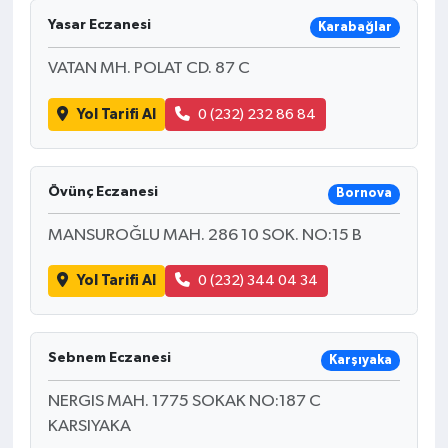
Yasar Eczanesi
Karabağlar
VATAN MH. POLAT CD. 87 C
Yol Tarifi Al
0 (232) 232 86 84
Övünç Eczanesi
Bornova
MANSUROĞLU MAH. 286 10 SOK. NO:15 B
Yol Tarifi Al
0 (232) 344 04 34
Sebnem Eczanesi
Karşıyaka
NERGIS MAH. 1775 SOKAK NO:187 C
KARSIYAKA