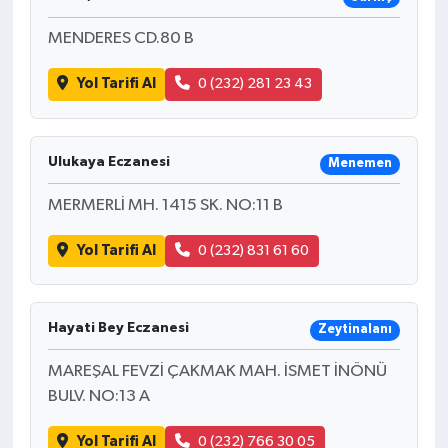
MENDERES CD.80 B
Yol Tarifi Al
0 (232) 281 23 43
Ulukaya Eczanesi
Menemen
MERMERLİ MH. 1415 SK. NO:11 B
Yol Tarifi Al
0 (232) 831 61 60
Hayati Bey Eczanesi
Zeytinalanı
MAREŞAL FEVZİ ÇAKMAK MAH. İSMET İNÖNÜ
BULV. NO:13 A
Yol Tarifi Al
0 (232) 766 30 05