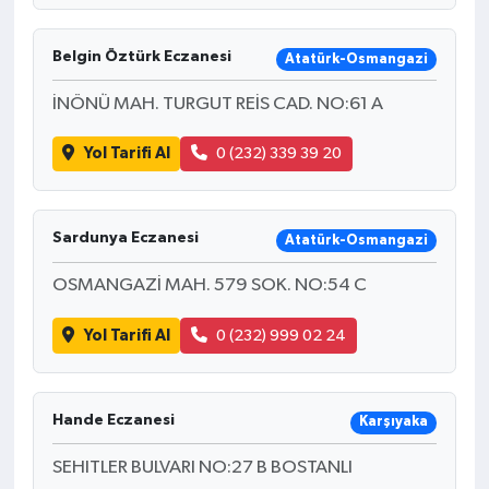
Belgin Öztürk Eczanesi
Atatürk-Osmangazi
İNÖNÜ MAH. TURGUT REİS CAD. NO:61 A
Yol Tarifi Al
0 (232) 339 39 20
Sardunya Eczanesi
Atatürk-Osmangazi
OSMANGAZİ MAH. 579 SOK. NO:54 C
Yol Tarifi Al
0 (232) 999 02 24
Hande Eczanesi
Karşıyaka
SEHITLER BULVARI NO:27 B BOSTANLI