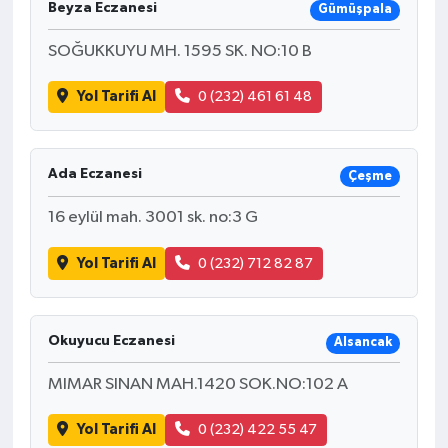
Beyza Eczanesi
Gümüşpala
SOĞUKKUYU MH. 1595 SK. NO:10 B
Yol Tarifi Al
0 (232) 461 61 48
Ada Eczanesi
Çeşme
16 eylül mah. 3001 sk. no:3 G
Yol Tarifi Al
0 (232) 712 82 87
Okuyucu Eczanesi
Alsancak
MIMAR SINAN MAH.1420 SOK.NO:102 A
Yol Tarifi Al
0 (232) 422 55 47