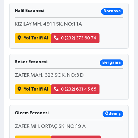
Halil Eczanesi
Bornova
KIZILAY MH. 491 1 SK. NO:1 1A
Yol Tarifi Al
0 (232) 373 60 74
Şeker Eczanesi
Bergama
ZAFER MAH. 623 SOK. NO:3 D
Yol Tarifi Al
0 (232) 631 45 65
Gizem Eczanesi
Ödemiş
ZAFER MH. ORTAÇ SK. NO:19 A