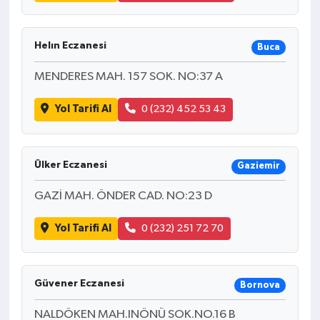
Helın Eczanesi
Buca
MENDERES MAH. 157 SOK. NO:37 A
Yol Tarifi Al
0 (232) 452 53 43
Ülker Eczanesi
Gaziemir
GAZİ MAH. ÖNDER CAD. NO:23 D
Yol Tarifi Al
0 (232) 251 72 70
Güvener Eczanesi
Bornova
NALDÖKEN MAH.INÖNÜ SOK.NO.16 B