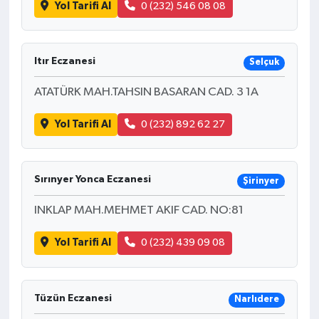
Yol Tarifi Al
0 (232) 546 08 08
Itır Eczanesi
Selçuk
ATATÜRK MAH.TAHSIN BASARAN CAD. 3 1A
Yol Tarifi Al
0 (232) 892 62 27
Sırınyer Yonca Eczanesi
Şirinyer
INKLAP MAH.MEHMET AKIF CAD. NO:81
Yol Tarifi Al
0 (232) 439 09 08
Tüzün Eczanesi
Narlıdere