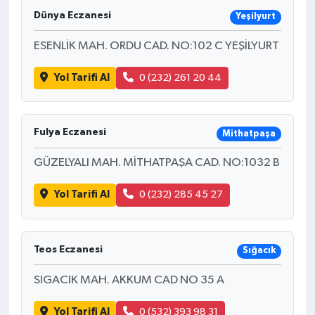
Dünya Eczanesi
Yeşilyurt
ESENLİK MAH. ORDU CAD. NO:102 C YEŞİLYURT
Yol Tarifi Al
0 (232) 261 20 44
Fulya Eczanesi
Mithatpaşa
GÜZELYALI MAH. MİTHATPAŞA CAD. NO:1032 B
Yol Tarifi Al
0 (232) 285 45 27
Teos Eczanesi
Sığacık
SIGACIK MAH. AKKUM CAD NO 35 A
Yol Tarifi Al
0 (532) 393 98 31