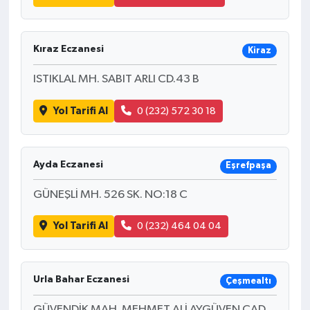
Kıraz Eczanesi
Kiraz
ISTIKLAL MH. SABIT ARLI CD.43 B
Yol Tarifi Al
0 (232) 572 30 18
Ayda Eczanesi
Eşrefpaşa
GÜNEŞLİ MH. 526 SK. NO:18 C
Yol Tarifi Al
0 (232) 464 04 04
Urla Bahar Eczanesi
Çeşmealtı
GÜVENDİK MAH. MEHMET ALİ AYGÜVEN CAD.