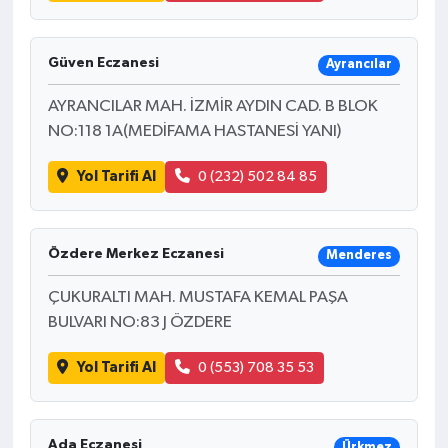
Güven Eczanesi
Ayrancılar
AYRANCILAR MAH. İZMİR AYDIN CAD. B BLOK
NO:118 1A(MEDİFAMA HASTANESİ YANI)
Yol Tarifi Al
0 (232) 502 84 85
Özdere Merkez Eczanesi
Menderes
ÇUKURALTI MAH. MUSTAFA KEMAL PAŞA
BULVARI NO:83 J ÖZDERE
Yol Tarifi Al
0 (553) 708 35 53
Ada Eczanesi
Ürkmez