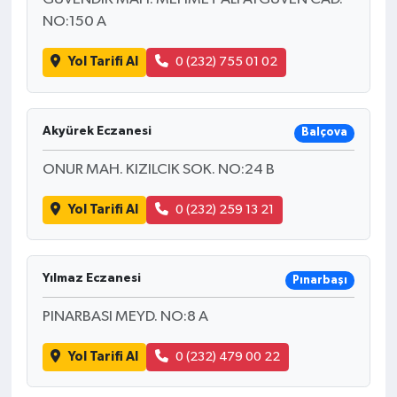
NO:150 A
Yol Tarifi Al
0 (232) 755 01 02
Akyürek Eczanesi
Balçova
ONUR MAH. KIZILCIK SOK. NO:24 B
Yol Tarifi Al
0 (232) 259 13 21
Yılmaz Eczanesi
Pınarbaşı
PINARBASI MEYD. NO:8 A
Yol Tarifi Al
0 (232) 479 00 22