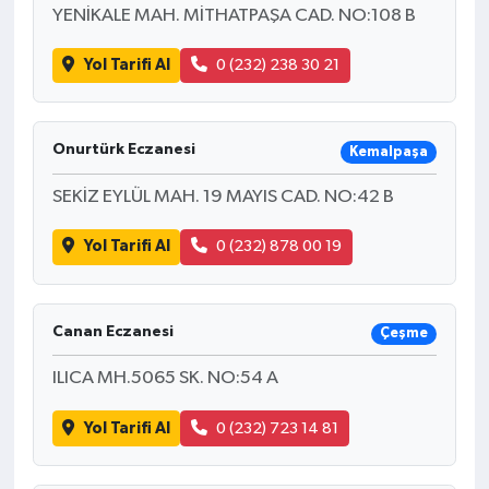
YENİKALE MAH. MİTHATPAŞA CAD. NO:108 B
Yol Tarifi Al
0 (232) 238 30 21
Onurtürk Eczanesi
Kemalpaşa
SEKİZ EYLÜL MAH. 19 MAYIS CAD. NO:42 B
Yol Tarifi Al
0 (232) 878 00 19
Canan Eczanesi
Çeşme
ILICA MH.5065 SK. NO:54 A
Yol Tarifi Al
0 (232) 723 14 81