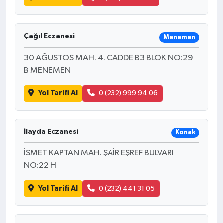
Çağıl Eczanesi
Menemen
30 AĞUSTOS MAH. 4. CADDE B3 BLOK NO:29
B MENEMEN
Yol Tarifi Al
0 (232) 999 94 06
İlayda Eczanesi
Konak
İSMET KAPTAN MAH. ŞAİR EŞREF BULVARI
NO:22 H
Yol Tarifi Al
0 (232) 441 31 05