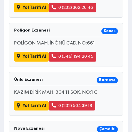
Yol Tarifi Al
0 (232) 362 26 46
Poligon Eczanesi
Konak
POLİGON MAH. İNÖNÜ CAD. NO:661
Yol Tarifi Al
0 (546) 194 20 45
Ünlü Eczanesi
Bornova
KAZIM DİRİK MAH. 364 11 SOK. NO:1 C
Yol Tarifi Al
0 (232) 504 39 19
Nova Eczanesi
Çamdibi