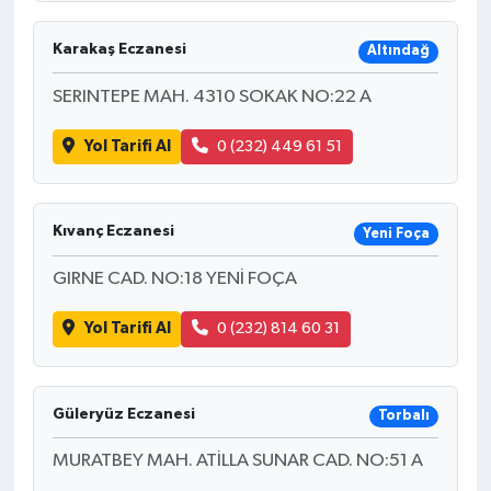
Karakaş Eczanesi
Altındağ
SERINTEPE MAH. 4310 SOKAK NO:22 A
Yol Tarifi Al
0 (232) 449 61 51
Kıvanç Eczanesi
Yeni Foça
GIRNE CAD. NO:18 YENİ FOÇA
Yol Tarifi Al
0 (232) 814 60 31
Güleryüz Eczanesi
Torbalı
MURATBEY MAH. ATİLLA SUNAR CAD. NO:51 A