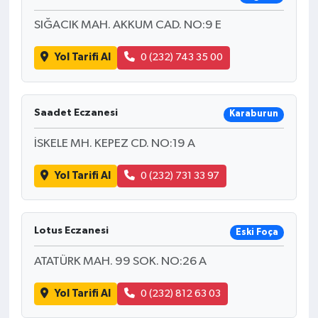
SIĞACIK MAH. AKKUM CAD. NO:9 E
Yol Tarifi Al
0 (232) 743 35 00
Saadet Eczanesi
Karaburun
İSKELE MH. KEPEZ CD. NO:19 A
Yol Tarifi Al
0 (232) 731 33 97
Lotus Eczanesi
Eski Foça
ATATÜRK MAH. 99 SOK. NO:26 A
Yol Tarifi Al
0 (232) 812 63 03