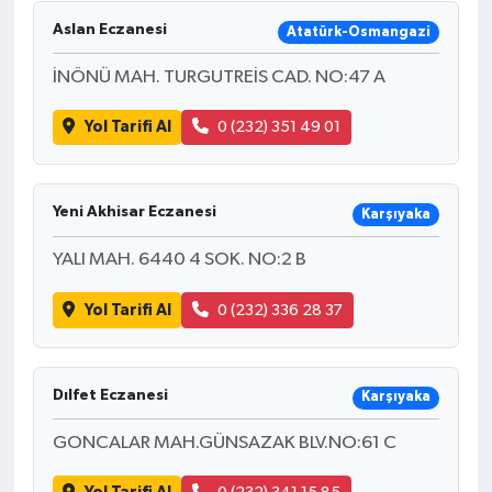
Aslan Eczanesi
Atatürk-Osmangazi
İNÖNÜ MAH. TURGUTREİS CAD. NO:47 A
Yol Tarifi Al
0 (232) 351 49 01
Yeni Akhisar Eczanesi
Karşıyaka
YALI MAH. 6440 4 SOK. NO:2 B
Yol Tarifi Al
0 (232) 336 28 37
Dılfet Eczanesi
Karşıyaka
GONCALAR MAH.GÜNSAZAK BLV.NO:61 C