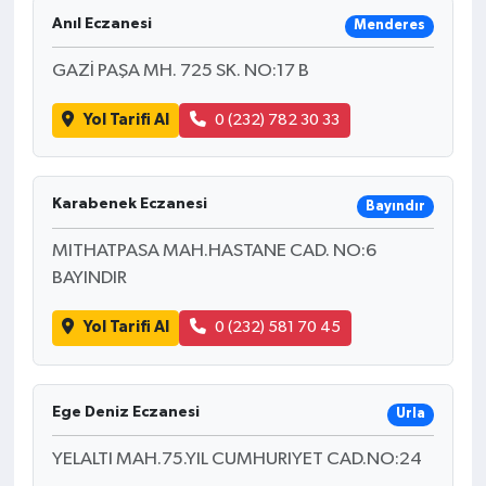
Anıl Eczanesi
Menderes
GAZİ PAŞA MH. 725 SK. NO:17 B
Yol Tarifi Al
0 (232) 782 30 33
Karabenek Eczanesi
Bayındır
MITHATPASA MAH.HASTANE CAD. NO:6
BAYINDIR
Yol Tarifi Al
0 (232) 581 70 45
Ege Deniz Eczanesi
Urla
YELALTI MAH.75.YIL CUMHURIYET CAD.NO:24