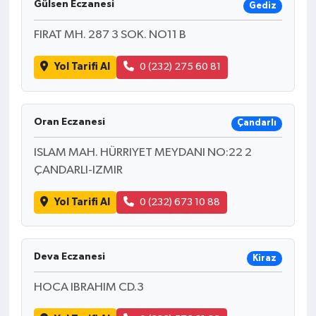
Gülsen Eczanesi
Gediz
FIRAT MH. 287 3 SOK. NO11 B
Yol Tarifi Al
0 (232) 275 60 81
Oran Eczanesi
Çandarlı
ISLAM MAH. HÜRRIYET MEYDANI NO:22 2
ÇANDARLI-IZMIR
Yol Tarifi Al
0 (232) 673 10 88
Deva Eczanesi
Kiraz
HOCA IBRAHIM CD.3