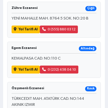
Zühre Eczanesi
Çiğli
YENİ MAHALLE MAH. 8764 5 SOK. NO:20 B
Yol Tarifi Al
0 (555) 880 03 12
Egem Eczanesi
Altındağ
KEMALPASA CAD. NO:110 C
Yol Tarifi Al
0 (232) 458 04 10
Özçımenlı Eczanesi
Kınık
TÜRKCEDIT MAH. ATATÜRK CAD. NO:144
AKINIK IZMIR