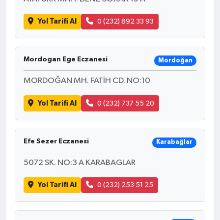
Yol Tarifi Al
0 (232) 892 33 93
Mordogan Ege Eczanesi
Mordoğan
MORDOĞAN MH. FATİH CD. NO:10
Yol Tarifi Al
0 (232) 737 55 20
Efe Sezer Eczanesi
Karabağlar
5072 SK. NO:3 A KARABAGLAR
Yol Tarifi Al
0 (232) 253 51 25