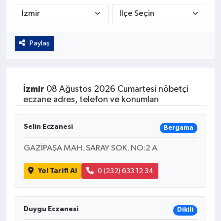
Kültür - Sanat
Yaşam
Paylaş
İzmir
08 Ağustos 2026 Cumartesi nöbetçi
eczane adres, telefon ve konumları
Selin Eczanesi
Bergama
GAZİPAŞA MAH. SARAY SOK. NO:2 A
Yol Tarifi Al
0 (232) 633 12 34
Duygu Eczanesi
Dikili