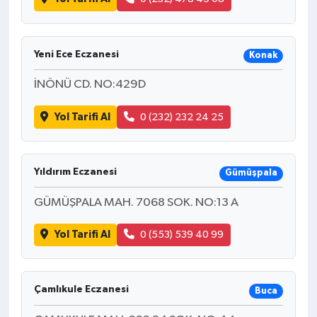
Yeni Ece Eczanesi
Konak
İNÖNÜ CD. NO:429D
Yol Tarifi Al
0 (232) 232 24 25
Yıldırım Eczanesi
Gümüşpala
GÜMÜŞPALA MAH. 7068 SOK. NO:13 A
Yol Tarifi Al
0 (553) 539 40 99
Çamlıkule Eczanesi
Buca