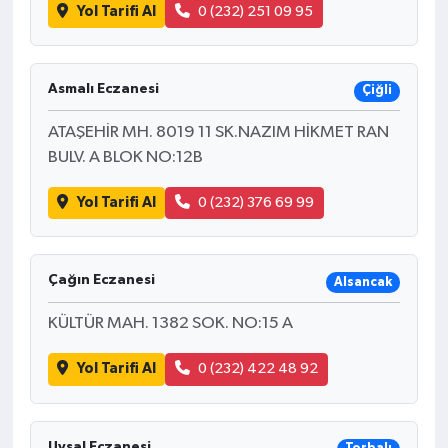
Yol Tarifi Al
0 (232) 251 09 95
Asmalı Eczanesi
Çiğli
ATAŞEHİR MH. 8019 11 SK.NAZIM HİKMET RAN
BULV. A BLOK NO:12B
Yol Tarifi Al
0 (232) 376 69 99
Çağın Eczanesi
Alsancak
KÜLTÜR MAH. 1382 SOK. NO:15 A
Yol Tarifi Al
0 (232) 422 48 92
Uysal Eczanesi