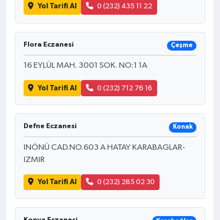
Yol Tarifi Al
0 (232) 435 11 22
Flora Eczanesi
Çeşme
16 EYLÜL MAH. 3001 SOK. NO:1 1A
Yol Tarifi Al
0 (232) 712 76 16
Defne Eczanesi
Konak
INÖNÜ CAD.NO.603 A HATAY KARABAGLAR-
IZMIR
Yol Tarifi Al
0 (232) 285 02 30