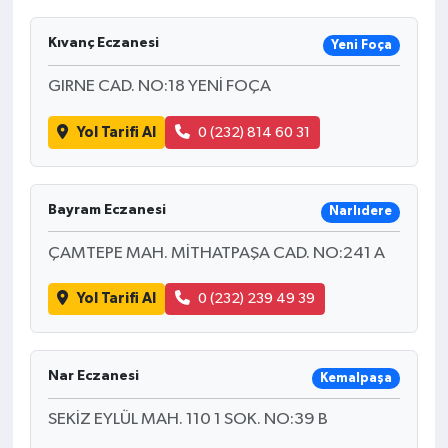
Kıvanç Eczanesi
Yeni Foça
GIRNE CAD. NO:18 YENİ FOÇA
Yol Tarifi Al
0 (232) 814 60 31
Bayram Eczanesi
Narlıdere
ÇAMTEPE MAH. MİTHATPAŞA CAD. NO:241 A
Yol Tarifi Al
0 (232) 239 49 39
Nar Eczanesi
Kemalpaşa
SEKİZ EYLÜL MAH. 110 1 SOK. NO:39 B