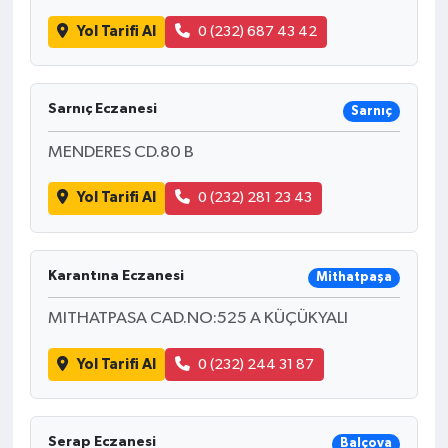
Yol Tarifi Al
0 (232) 687 43 42
Sarnıç Eczanesi
Sarnıç
MENDERES CD.80 B
Yol Tarifi Al
0 (232) 281 23 43
Karantına Eczanesi
Mithatpaşa
MITHATPASA CAD.NO:525 A KÜÇÜKYALI
Yol Tarifi Al
0 (232) 244 31 87
Serap Eczanesi
Balçova