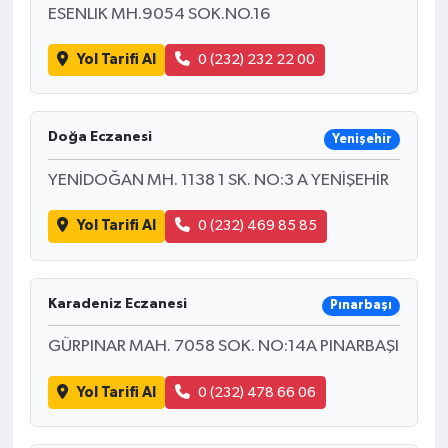
ESENLIK MH.9054 SOK.NO.16
Yol Tarifi Al
0 (232) 232 22 00
Doğa Eczanesi
Yenişehir
YENİDOĞAN MH. 1138 1 SK. NO:3 A YENİŞEHİR
Yol Tarifi Al
0 (232) 469 85 85
Karadeniz Eczanesi
Pınarbaşı
GÜRPINAR MAH. 7058 SOK. NO:14A PINARBAŞI
Yol Tarifi Al
0 (232) 478 66 06