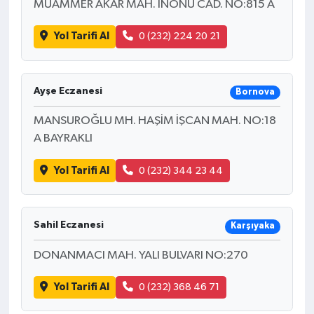
MUAMMER AKAR MAH. İNÖNÜ CAD. NO:815 A
Yol Tarifi Al
0 (232) 224 20 21
Ayşe Eczanesi
Bornova
MANSUROĞLU MH. HAŞİM İŞCAN MAH. NO:18
A BAYRAKLI
Yol Tarifi Al
0 (232) 344 23 44
Sahil Eczanesi
Karşıyaka
DONANMACI MAH. YALI BULVARI NO:270
Yol Tarifi Al
0 (232) 368 46 71