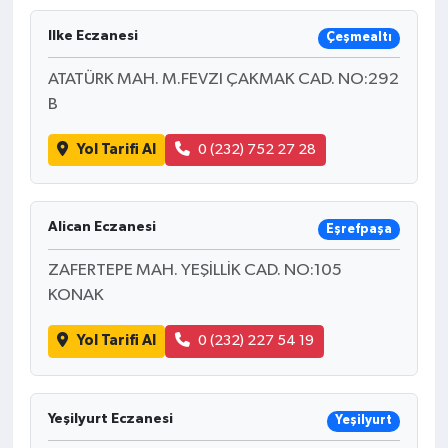
Ilke Eczanesi
Çeşmealtı
ATATÜRK MAH. M.FEVZI ÇAKMAK CAD. NO:292
B
Yol Tarifi Al
0 (232) 752 27 28
Alican Eczanesi
Eşrefpaşa
ZAFERTEPE MAH. YEŞİLLİK CAD. NO:105
KONAK
Yol Tarifi Al
0 (232) 227 54 19
Yeşilyurt Eczanesi
Yeşilyurt