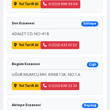
Yol Tarifi Al
0 (232) 999 55 04
Şen Eczanesi
Gültepe
ADALET CD. NO:41 B
Yol Tarifi Al
0 (232) 433 33 52
Begüm Eczanesi
Çiğli
UĞUR MUMCU MH. 8968 1 SK. NO:1 A
Yol Tarifi Al
0 (232) 839 22 33
Aktepe Eczanesi
Beydağ