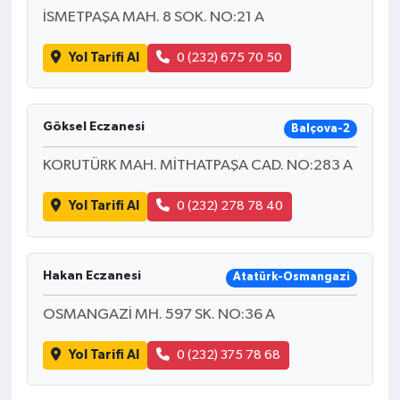
İSMETPAŞA MAH. 8 SOK. NO:21 A
Yol Tarifi Al
0 (232) 675 70 50
Göksel Eczanesi
Balçova-2
KORUTÜRK MAH. MİTHATPAŞA CAD. NO:283 A
Yol Tarifi Al
0 (232) 278 78 40
Hakan Eczanesi
Atatürk-Osmangazi
OSMANGAZİ MH. 597 SK. NO:36 A
Yol Tarifi Al
0 (232) 375 78 68