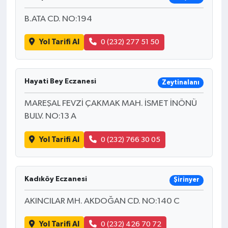
B.ATA CD. NO:194
Yol Tarifi Al
0 (232) 277 51 50
Hayati Bey Eczanesi
Zeytinalanı
MAREŞAL FEVZİ ÇAKMAK MAH. İSMET İNÖNÜ
BULV. NO:13 A
Yol Tarifi Al
0 (232) 766 30 05
Kadıköy Eczanesi
Şirinyer
AKINCILAR MH. AKDOĞAN CD. NO:140 C
Yol Tarifi Al
0 (232) 426 70 72