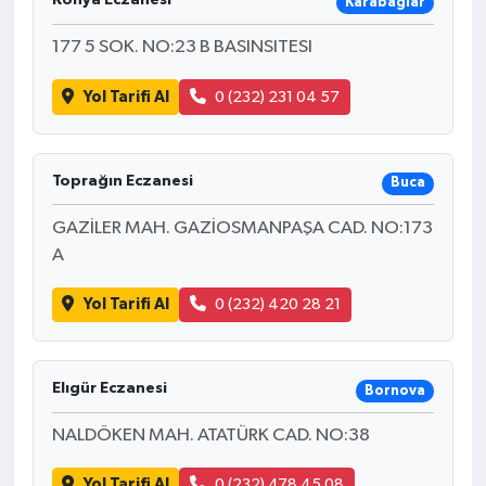
Konya Eczanesi
Karabağlar
177 5 SOK. NO:23 B BASINSITESI
Yol Tarifi Al
0 (232) 231 04 57
Toprağın Eczanesi
Buca
GAZİLER MAH. GAZİOSMANPAŞA CAD. NO:173
A
Yol Tarifi Al
0 (232) 420 28 21
Elıgür Eczanesi
Bornova
NALDÖKEN MAH. ATATÜRK CAD. NO:38
Yol Tarifi Al
0 (232) 478 45 08