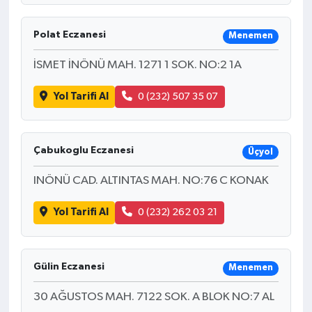
Polat Eczanesi
Menemen
İSMET İNÖNÜ MAH. 1271 1 SOK. NO:2 1A
Yol Tarifi Al
0 (232) 507 35 07
Çabukoglu Eczanesi
Üçyol
INÖNÜ CAD. ALTINTAS MAH. NO:76 C KONAK
Yol Tarifi Al
0 (232) 262 03 21
Gülin Eczanesi
Menemen
30 AĞUSTOS MAH. 7122 SOK. A BLOK NO:7 AL