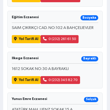
Eğitim Eczanesi
Bozyaka
SAIM ÇIKRIKÇI CAD. NO:102 A BAHÇELIEVLER
Yol Tarifi Al
0 (232) 261 61 50
Ilkege Eczanesi
Bayraklı
1612 SOKAK NO:30 A BAYRAKLI
Yol Tarifi Al
0 (232) 345 82 70
Yunus Emre Eczanesi
Selçuk
ATATÜRK MAH. LIENZ SOKAK 15 A