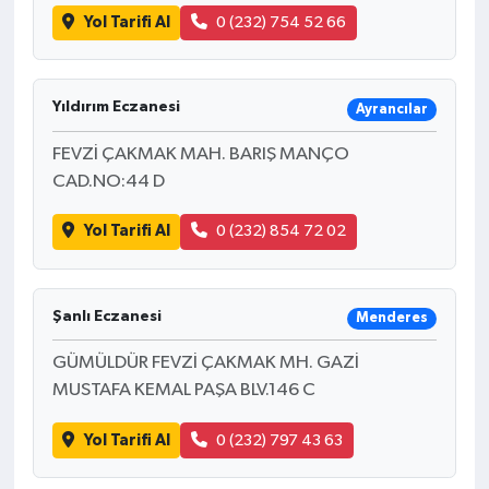
Yol Tarifi Al
0 (232) 754 52 66
Yıldırım Eczanesi
Ayrancılar
FEVZİ ÇAKMAK MAH. BARIŞ MANÇO
CAD.NO:44 D
Yol Tarifi Al
0 (232) 854 72 02
Şanlı Eczanesi
Menderes
GÜMÜLDÜR FEVZİ ÇAKMAK MH. GAZİ
MUSTAFA KEMAL PAŞA BLV.146 C
Yol Tarifi Al
0 (232) 797 43 63