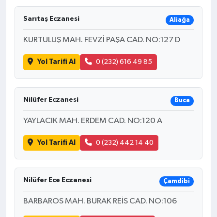
Sarıtaş Eczanesi
Aliağa
KURTULUŞ MAH. FEVZİ PAŞA CAD. NO:127 D
Yol Tarifi Al
0 (232) 616 49 85
Nilüfer Eczanesi
Buca
YAYLACIK MAH. ERDEM CAD. NO:120 A
Yol Tarifi Al
0 (232) 442 14 40
Nilüfer Ece Eczanesi
Çamdibi
BARBAROS MAH. BURAK REİS CAD. NO:106