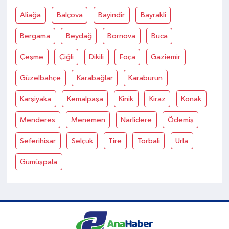
Aliağa
Balçova
Bayindir
Bayrakli
Bergama
Beydağ
Bornova
Buca
Çeşme
Çiğli
Dikili
Foça
Gaziemir
Güzelbahçe
Karabağlar
Karaburun
Karşiyaka
Kemalpaşa
Kinik
Kiraz
Konak
Menderes
Menemen
Narlidere
Ödemiş
Seferihisar
Selçuk
Tire
Torbali
Urla
Gümüşpala