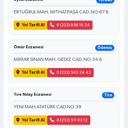
Torbalı
ERTUĞRUL MAH. MİTHATPAŞA CAD. NO:67 B
Yol Tarifi Al
0 (232) 856 10 24
Ömür Eczanesi
Ödemiş
MİMAR SİNAN MAH. GEDİZ CAD. NO:34 A
Yol Tarifi Al
0 (232) 543 24 42
Tıre Nılay Eczanesi
Tire
YENI MAH.ATATÜRK CAD.NO:39
Yol Tarifi Al
0 (232) 511 03 12