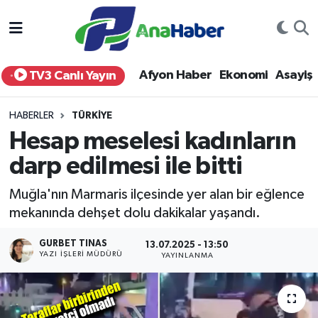
Yurt Haber
Afyonkarahisar Nöbetçi Eczaneler
Afyon Haber
Ekonomi
Asayiş
TV3 Canlı Yayın
Afyon Haber
Afyonkarahisar Hava Durumu
HABERLER
TÜRKIYE
Ekonomi
Afyonkarahisar Namaz Vakitleri
Hesap meselesi kadınların
darp edilmesi ile bitti
Siyaset
Afyonkarahisar Trafik Yoğunluk Haritası
Muğla'nın Marmaris ilçesinde yer alan bir eğlence
Spor
Süper Lig Puan Durumu ve Fikstür
mekanında dehşet dolu dakikalar yaşandı.
Eğitim
Tüm Manşetler
GURBET TINAS
13.07.2025 - 13:50
YAZI İŞLERI MÜDÜRÜ
YAYINLANMA
Sağlık
Son Dakika Haberleri
Teknoloji
Haber Arşivi