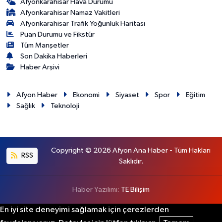
Afyonkarahisar Hava Durumu
Afyonkarahisar Namaz Vakitleri
Afyonkarahisar Trafik Yoğunluk Haritası
Puan Durumu ve Fikstür
Tüm Manşetler
Son Dakika Haberleri
Haber Arşivi
Afyon Haber
Ekonomi
Siyaset
Spor
Eğitim
Sağlık
Teknoloji
Copyright © 2026 Afyon Ana Haber - Tüm Hakları
RSS
Saklıdır.
Haber Yazılımı:
TE Bilişim
En iyi site deneyimi sağlamak için çerezlerden