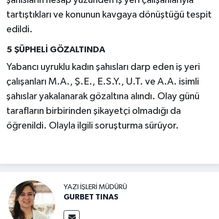
şahısların hesap yüzünden iş yeri çalışanlarıyla
tartıştıkları ve konunun kavgaya dönüştüğü tespit
edildi.
5 ŞÜPHELİ GÖZALTINDA
Yabancı uyruklu kadın şahısları darp eden iş yeri
çalışanları M.A., Ş.E., E.S.Y., U.T. ve A.A. isimli
şahıslar yakalanarak gözaltına alındı. Olay günü
tarafların birbirinden şikayetçi olmadığı da
öğrenildi. Olayla ilgili soruşturma sürüyor.
YAZI İŞLERI MÜDÜRÜ
GURBET TINAS