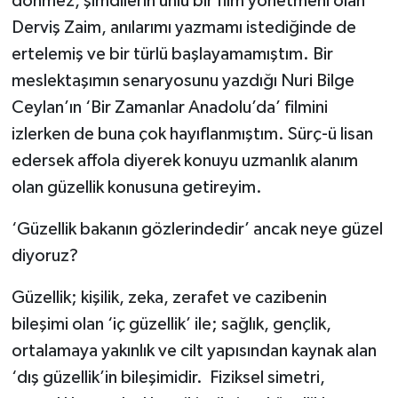
dönmez, şimdilerin ünlü bir film yönetmeni olan
Derviş Zaim, anılarımı yazmamı istediğinde de
ertelemiş ve bir türlü başlayamamıştım. Bir
meslektaşımın senaryosunu yazdığı Nuri Bilge
Ceylan’ın ‘Bir Zamanlar Anadolu’da’ filmini
izlerken de buna çok hayıflanmıştım. Sürç-ü lisan
edersek affola diyerek konuyu uzmanlık alanım
olan güzellik konusuna getireyim.
‘Güzellik bakanın gözlerindedir’ ancak neye güzel
diyoruz?
Güzellik; kişilik, zeka, zerafet ve cazibenin
bileşimi olan ‘iç güzellik’ ile; sağlık, gençlik,
ortalamaya yakınlık ve cilt yapısından kaynak alan
‘dış güzellik’in bileşimidir. Fiziksel simetri,