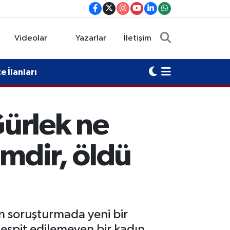
Videolar
Yazarlar
İletişim
 İlanları
Gürlek ne
imdir, öldü
en soruşturmada yeni bir
tespit edilemeyen bir kadın