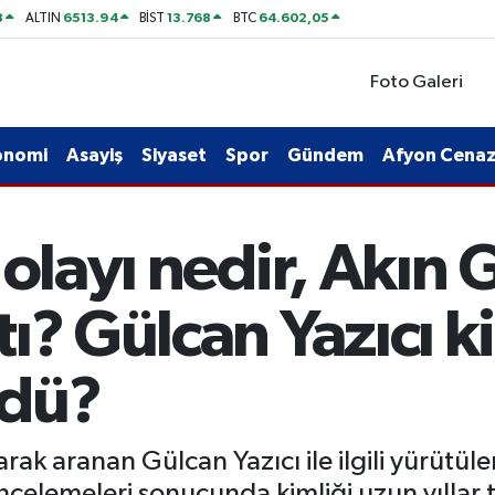
8
6513.94
13.768
64.602,05
ALTIN
BİST
BTC
Foto Galeri
onomi
Asayiş
Siyaset
Spor
Gündem
Afyon Cenaze
 olayı nedir, Akın 
ı? Gülcan Yazıcı k
ldü?
rak aranan Gülcan Yazıcı ile ilgili yürütül
celemeleri sonucunda kimliği uzun yıllar 