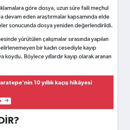
klamalara göre dosya, uzun süre faili meçhul
unca devam eden araştırmalar kapsamında elde
meler sonucunda dosya yeniden değerlendirildi.
esinde yürütülen çalışmalar sırasında yapılan
elirlenemeyen bir kadın cesediyle kayıp
ya koydu. Böylece yıllardır kayıp olarak aranan
Karatepe'nin 10 yıllık kaçış hikâyesi
e
DİR?