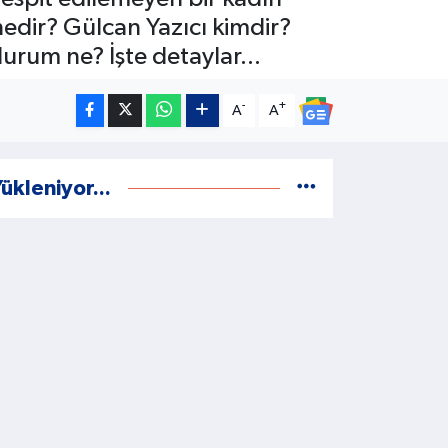
 nedir? Gülcan Yazıcı kimdir?
rum ne? İşte detaylar...
-
+
A
A
ükleniyor...