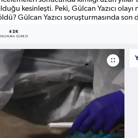
lduğu kesinleşti. Peki, Gülcan Yazıcı olayı
ldü? Gülcan Yazıcı soruşturmasında son du
4 DK
OKUNMA SÜRESI
Y