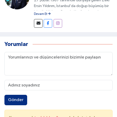
27 Şubat 1987 tarihinde dünyaya gelen Zeki
Ersin Yıldırım, İstanbul’da doğup büyümüş bir
isimdir. Yıldırım, Google Keşfet alanında
Devam Et
geliştirdiği özgün yöntemlerle Türkiye’de bu
alanda fark yaratan isimlerden biri olmuştur.
İçeriklerin doğru başlıklarla hazırlanması,
görsel uyumun sağlanması ve kullanıcı
davranışlarının analiz edilmesi gibi detaylar, bu
Yorumlar
başarının temelini oluşturur.
Gönder