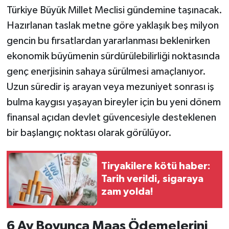
Türkiye Büyük Millet Meclisi gündemine taşınacak.
Hazırlanan taslak metne göre yaklaşık beş milyon
gencin bu fırsatlardan yararlanması beklenirken
ekonomik büyümenin sürdürülebilirliği noktasında
genç enerjisinin sahaya sürülmesi amaçlanıyor.
Uzun süredir iş arayan veya mezuniyet sonrası iş
bulma kaygısı yaşayan bireyler için bu yeni dönem
finansal açıdan devlet güvencesiyle desteklenen
bir başlangıç noktası olarak görülüyor.
Tiryakilere kötü haber:
Tarih verildi, sigaraya
zam yolda!
6 Ay Boyunca Maaş Ödemelerini