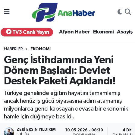
Yurt Haber
Afyonkarahisar Nöbetçi Eczaneler
Afyon Haber
Ekonomi
Asayiş
TV3 Canlı Yayın
Afyon Haber
Afyonkarahisar Hava Durumu
HABERLER
EKONOMI
Ekonomi
Afyonkarahisar Namaz Vakitleri
Genç İstihdamında Yeni
Dönem Başladı: Devlet
Siyaset
Afyonkarahisar Trafik Yoğunluk Haritası
Destek Paketi Açıklandı!
Spor
Süper Lig Puan Durumu ve Fikstür
Türkiye genelinde eğitim hayatını tamamlamış
Eğitim
Tüm Manşetler
ancak henüz iş gücü piyasasına adım atamamış
milyonlarca genci kapsayan devasa bir ekonomik
Sağlık
Son Dakika Haberleri
hamle için düğmeye basıldı.
ZEKI ERSIN YILDIRIM
Teknoloji
Haber Arşivi
10.05.2026 - 08:30
4 DK
EDITÖR
YAYINLANMA
OKUNMA SÜR