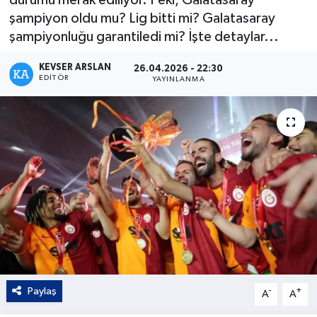
şampiyon oldu mu? Lig bitti mi? Galatasaray
Kültür - Sanat
şampiyonluğu garantiledi mi? İşte detaylar...
Yaşam
KEVSER ARSLAN
26.04.2026 - 22:30
EDITÖR
YAYINLANMA
Paylaş
-
+
A
A