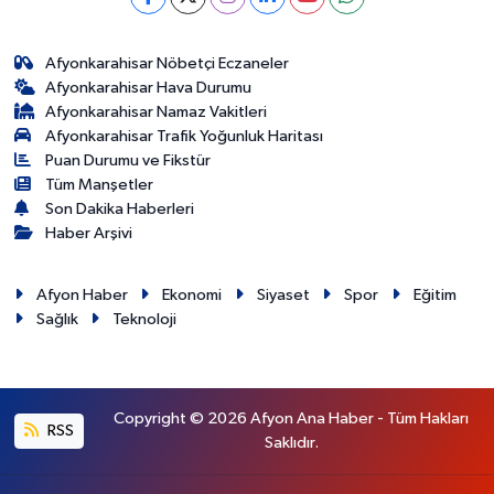
Afyonkarahisar Nöbetçi Eczaneler
Afyonkarahisar Hava Durumu
Afyonkarahisar Namaz Vakitleri
Afyonkarahisar Trafik Yoğunluk Haritası
Puan Durumu ve Fikstür
Tüm Manşetler
Son Dakika Haberleri
Haber Arşivi
Afyon Haber
Ekonomi
Siyaset
Spor
Eğitim
Sağlık
Teknoloji
Copyright © 2026 Afyon Ana Haber - Tüm Hakları
RSS
Saklıdır.