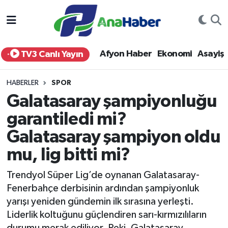
Yurt Haber
Afyonkarahisar Nöbetçi Eczaneler
Afyon Haber
Ekonomi
Asayiş
TV3 Canlı Yayın
Afyon Haber
Afyonkarahisar Hava Durumu
HABERLER
SPOR
Ekonomi
Afyonkarahisar Namaz Vakitleri
Galatasaray şampiyonluğu
garantiledi mi?
Siyaset
Afyonkarahisar Trafik Yoğunluk Haritası
Galatasaray şampiyon oldu
Spor
Süper Lig Puan Durumu ve Fikstür
mu, lig bitti mi?
Eğitim
Tüm Manşetler
Trendyol Süper Lig’de oynanan Galatasaray-
Fenerbahçe derbisinin ardından şampiyonluk
Sağlık
Son Dakika Haberleri
yarışı yeniden gündemin ilk sırasına yerleşti.
Liderlik koltuğunu güçlendiren sarı-kırmızılıların
Teknoloji
Haber Arşivi
durumu merak ediliyor. Peki, Galatasaray