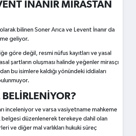
VENT İNANIR MİRASTAN
larak bilinen Soner Arıca ve Levent İnanır da
me geliyor.
iğe göre değil, resmi nüfus kayıtları ve yasal
asal şartların oluşması halinde yeğenler mirasçı
dan bu isimlere kaldığı yönündeki iddiaları
bulunmuyor.
L BELİRLENİYOR?
ları inceleniyor ve varsa vasiyetname mahkeme
ık belgesi düzenlenerek terekeye dahil olan
leri ve diğer mal varlıkları hukuki süreç