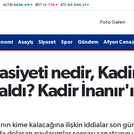
6648.99
13.779
64.960,21
ALTIN
BİST
BTC
Foto Galeri
onomi
Asayiş
Siyaset
Spor
Gündem
Afyon Cenaze
asiyeti nedir, Kadi
ldı? Kadir İnanır'ı
asının kime kalacağına ilişkin iddialar so
dolaşan paylaşımlar sonrası sanatçının v