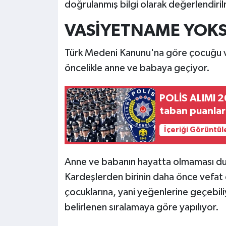
doğrulanmış bilgi olarak değerlendiril
VASİYETNAME YOKSA
Türk Medeni Kanunu'na göre çocuğu ve 
öncelikle anne ve babaya geçiyor.
POLİS ALIMI 2
taban puanları
İçeriği Görüntül
Anne ve babanın hayatta olmaması dur
Kardeşlerden birinin daha önce vefat 
çocuklarına, yani yeğenlerine geçebil
belirlenen sıralamaya göre yapılıyor.