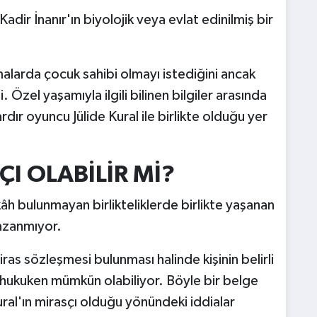
adir İnanır'ın biyolojik veya evlat edinilmiş bir
malarda çocuk sahibi olmayı istediğini ancak
Özel yaşamıyla ilgili bilinen bilgiler arasında
ardır oyuncu Jülide Kural ile birlikte olduğu yer
ÇI OLABİLİR Mİ?
h bulunmayan birlikteliklerde birlikte yaşanan
kazanmıyor.
as sözleşmesi bulunması halinde kişinin belirli
sı hukuken mümkün olabiliyor. Böyle bir belge
ral'ın mirasçı olduğu yönündeki iddialar