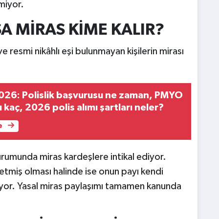
miyor.
 MİRAS KİME KALIR?
resmi nikâhlı eşi bulunmayan kişilerin mirası
026: Polislik başvurusu ne zaman, PMYO
 kaç, 2026 polis alımı şartları neler?
e
umunda miras kardeşlere intikal ediyor.
etmiş olması halinde ise onun payı kendi
iyor. Yasal miras paylaşımı tamamen kanunda