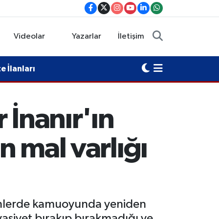
Videolar
Yazarlar
İletişim
 İlanları
r İnanır'ın
n mal varlığı
n günlerde kamuoyunda yeniden
asiyet bırakıp bırakmadığı ve