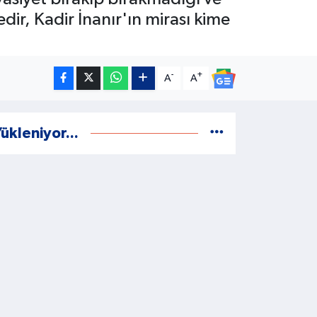
edir, Kadir İnanır'ın mirası kime
-
+
A
A
ükleniyor...