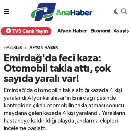
Yurt Haber
Afyonkarahisar Nöbetçi Eczaneler
Afyon Haber
Ekonomi
Asayiş
TV3 Canlı Yayın
Afyon Haber
Afyonkarahisar Hava Durumu
HABERLER
AFYON HABER
Ekonomi
Afyonkarahisar Namaz Vakitleri
Emirdağ'da feci kaza:
Otomobil takla attı, çok
Siyaset
Afyonkarahisar Trafik Yoğunluk Haritası
sayıda yaralı var!
Spor
Süper Lig Puan Durumu ve Fikstür
Emirdağ’da otomobilin takla attığı kazada 4 kişi
Eğitim
Tüm Manşetler
yaralandı Afyonkarahisar’ın Emirdağ ilçesinde
kontrolden çıkan otomobilin takla atması sonucu
Sağlık
Son Dakika Haberleri
meydana gelen kazada 4 kişi yaralandı. Yaralıların
hastaneye kaldırıldığı olayda jandarma ekipleri
Teknoloji
Haber Arşivi
inceleme başlattı