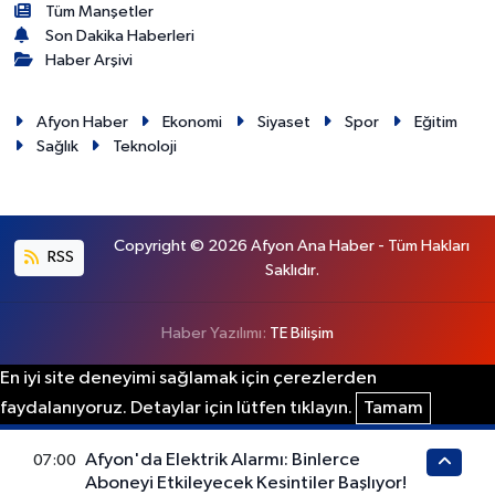
Tüm Manşetler
Son Dakika Haberleri
Haber Arşivi
Afyon Haber
Ekonomi
Siyaset
Spor
Eğitim
Sağlık
Teknoloji
Copyright © 2026 Afyon Ana Haber - Tüm Hakları
RSS
Saklıdır.
Haber Yazılımı:
TE Bilişim
En iyi site deneyimi sağlamak için çerezlerden
faydalanıyoruz. Detaylar için lütfen tıklayın.
Tamam
Afyon'da Elektrik Alarmı: Binlerce
07:00
Aboneyi Etkileyecek Kesintiler Başlıyor!