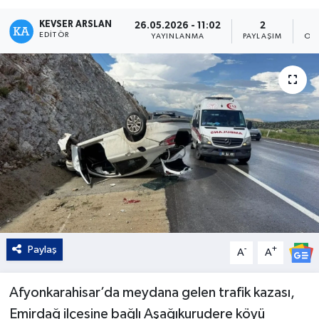
Kültür - Sanat
KEVSER ARSLAN
26.05.2026 - 11:02
2
EDITÖR
YAYINLANMA
PAYLAŞIM
OK
Yaşam
Paylaş
-
+
A
A
Afyonkarahisar’da meydana gelen trafik kazası,
Emirdağ ilçesine bağlı Aşağıkurudere köyü