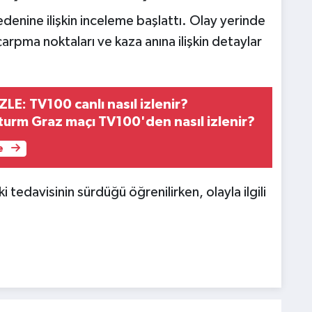
edenine ilişkin inceleme başlattı. Olay yerinde
arpma noktaları ve kaza anına ilişkin detaylar
LE: TV100 canlı nasıl izlenir?
urm Graz maçı TV100'den nasıl izlenir?
e
tedavisinin sürdüğü öğrenilirken, olayla ilgili