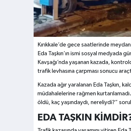
Kırıkkale’de gece saatlerinde meydana
Eda Taşkın’ın ismi sosyal medyada gün
Kavşağı’nda yaşanan kazada, kontrolde
trafik levhasına çarpması sonucu araçt
Kazada ağır yaralanan Eda Taşkın, kald
müdahalelerine rağmen kurtarılamadı.
öldü, kaç yaşındaydı, nereliydi?” soru
EDA TAŞKIN KİMDİR
Trafik kazasında yaşamını yitiren Eda 