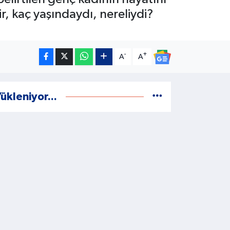
r, kaç yaşındaydı, nereliydi?
-
+
A
A
ükleniyor...