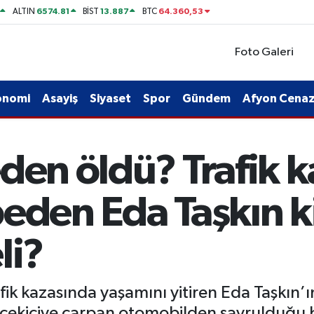
6574.81
13.887
64.360,53
ALTIN
BİST
BTC
Foto Galeri
onomi
Asayiş
Siyaset
Spor
Gündem
Afyon Cenaze
den öldü? Trafik 
eden Eda Taşkın k
li?
fik kazasında yaşamını yitiren Eda Taşkı
 çekiciye çarpan otomobilden savrulduğu b