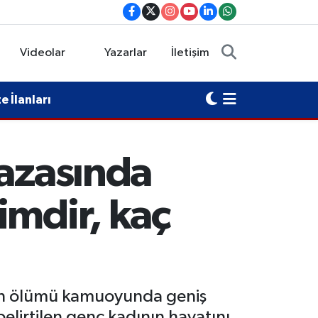
Videolar
Yazarlar
İletişim
 İlanları
kazasında
imdir, kaç
n’ın ölümü kamuoyunda geniş
elirtilen genç kadının hayatını