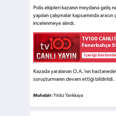
Polis ekipleri kazanın meydana geliş n
yapılan çalışmalar kapsamında aracın ç
incelenmeye alındı.
TV100 CANLI İZ
Fenerbahçe St
İçeriği Görüntül
Kazada yaralanan O.A.’nın hastanedeki 
soruşturmanın devam ettiği bildirildi.
Muhabir:
Yıldız Yarıkkaya