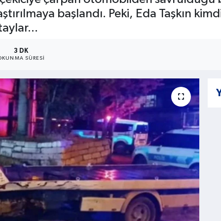
ştırılmaya başlandı. Peki, Eda Taşkın kimdi
aylar...
3 DK
OKUNMA SÜRESI
Y