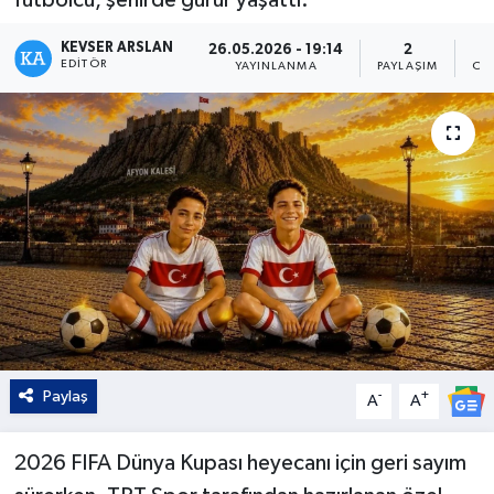
Kültür - Sanat
KEVSER ARSLAN
26.05.2026 - 19:14
2
EDITÖR
YAYINLANMA
PAYLAŞIM
OK
Yaşam
Paylaş
-
+
A
A
2026 FIFA Dünya Kupası heyecanı için geri sayım