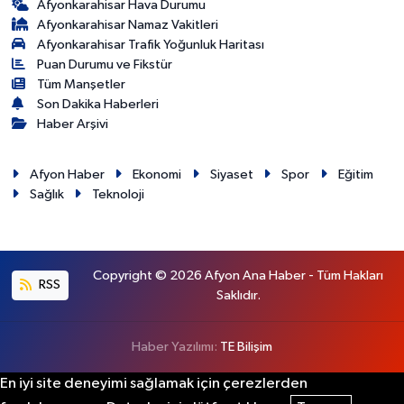
Afyonkarahisar Hava Durumu
Afyonkarahisar Namaz Vakitleri
Afyonkarahisar Trafik Yoğunluk Haritası
Puan Durumu ve Fikstür
Tüm Manşetler
Son Dakika Haberleri
Haber Arşivi
Afyon Haber
Ekonomi
Siyaset
Spor
Eğitim
Sağlık
Teknoloji
Copyright © 2026 Afyon Ana Haber - Tüm Hakları
RSS
Saklıdır.
Haber Yazılımı:
TE Bilişim
En iyi site deneyimi sağlamak için çerezlerden