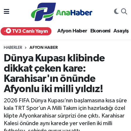
Yurt Haber
Afyonkarahisar Nöbetçi Eczaneler
Afyon Haber
Ekonomi
Asayiş
TV3 Canlı Yayın
Afyon Haber
Afyonkarahisar Hava Durumu
HABERLER
AFYON HABER
Ekonomi
Afyonkarahisar Namaz Vakitleri
Dünya Kupası klibinde
dikkat çeken kare:
Siyaset
Afyonkarahisar Trafik Yoğunluk Haritası
Karahisar'ın önünde
Spor
Süper Lig Puan Durumu ve Fikstür
Afyonlu iki milli yıldız!
Eğitim
Tüm Manşetler
2026 FIFA Dünya Kupası’nın başlamasına kısa süre
kala TRT Spor’un A Milli Takım için hazırladığı özel
Sağlık
Son Dakika Haberleri
klipte Afyonkarahisar sürprizi öne çıktı. Karahisar
Kalesi önünde aynı karede yer verilen iki milli
Teknoloji
Haber Arşivi
futbolcu, şehirde gurur yaşattı.