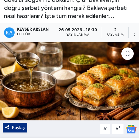
doğru şerbet yöntemi hangisi? Baklava şerbeti
Kültür - Sanat
nasıl hazırlanır? İşte tüm merak edilenler...
Yaşam
KEVSER ARSLAN
26.05.2026 - 18:30
2
EDITÖR
YAYINLANMA
PAYLAŞIM
OK
Paylaş
-
+
A
A