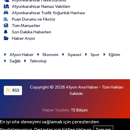
Afyonkarahisar Hava Durumu
Afyonkarahisar Namaz Vakitleri
Afyonkarahisar Trafik Yoğunluk Haritası
Puan Durumu ve Fikstür
Tüm Manşetler
Son Dakika Haberleri
Haber Arşivi
Afyon Haber
Ekonomi
Siyaset
Spor
Eğitim
Sağlık
Teknoloji
Copyright © 2026 Afyon Ana Haber - Tüm Hakları
RSS
Saklıdır.
Haber Yazılımı:
TE Bilişim
En iyi site deneyimi sağlamak için çerezlerden
faydalanıyoruz. Detaylar için lütfen tıklayın.
Tamam