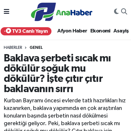
Yurt Haber
Afyonkarahisar Nöbetçi Eczaneler
Afyon Haber
Ekonomi
Asayiş
TV3 Canlı Yayın
Afyon Haber
Afyonkarahisar Hava Durumu
HABERLER
GENEL
Ekonomi
Afyonkarahisar Namaz Vakitleri
Baklava şerbeti sıcak mı
dökülür soğuk mu
Siyaset
Afyonkarahisar Trafik Yoğunluk Haritası
dökülür? İşte çıtır çıtır
Spor
Süper Lig Puan Durumu ve Fikstür
baklavanın sırrı
Eğitim
Tüm Manşetler
Kurban Bayramı öncesi evlerde tatlı hazırlıkları hız
kazanırken, baklava yapımında en çok araştırılan
Sağlık
Son Dakika Haberleri
konuların başında şerbetin nasıl dökülmesi
gerektiği geliyor. Peki, baklava şerbeti sıcak mı
Teknoloji
Haber Arşivi
dökülür soğuk mu dökülür? Çıtır baklava için