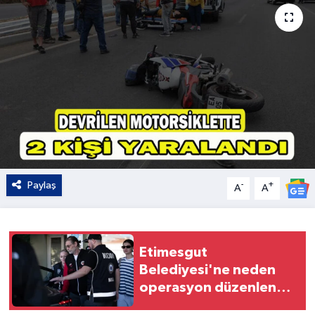
Kültür - Sanat
Yaşam
Paylaş
-
+
A
A
Etimesgut
Belediyesi'ne neden
operasyon düzenlendi?
Soruşturmada hangi