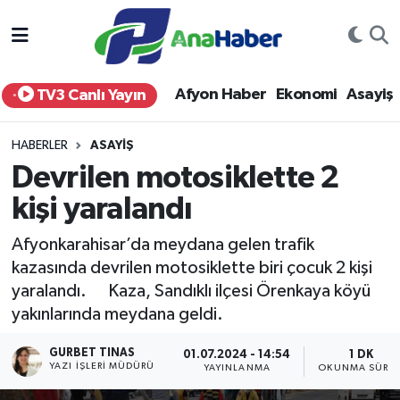
Yurt Haber
Afyonkarahisar Nöbetçi Eczaneler
Afyon Haber
Ekonomi
Asayiş
TV3 Canlı Yayın
Afyon Haber
Afyonkarahisar Hava Durumu
HABERLER
ASAYIŞ
Ekonomi
Afyonkarahisar Namaz Vakitleri
Devrilen motosiklette 2
kişi yaralandı
Siyaset
Afyonkarahisar Trafik Yoğunluk Haritası
Afyonkarahisar’da meydana gelen trafik
Spor
Süper Lig Puan Durumu ve Fikstür
kazasında devrilen motosiklette biri çocuk 2 kişi
yaralandı. Kaza, Sandıklı ilçesi Örenkaya köyü
Eğitim
Tüm Manşetler
yakınlarında meydana geldi.
Sağlık
Son Dakika Haberleri
GURBET TINAS
01.07.2024 - 14:54
1 DK
YAZI İŞLERI MÜDÜRÜ
YAYINLANMA
OKUNMA SÜRES
Teknoloji
Haber Arşivi