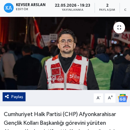
KEVSER ARSLAN
22.05.2026 - 19:23
2
EDITÖR
Kültür - Sanat
YAYINLANMA
PAYLAŞIM
OK
Yaşam
Paylaş
-
+
A
A
Cumhuriyet Halk Partisi (CHP) Afyonkarahisar
Gençlik Kolları Başkanlığı görevini yürüten