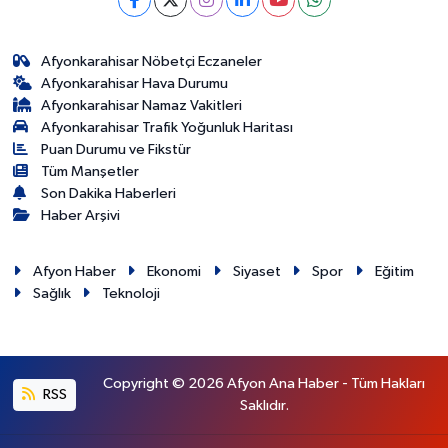
Afyonkarahisar Nöbetçi Eczaneler
Afyonkarahisar Hava Durumu
Afyonkarahisar Namaz Vakitleri
Afyonkarahisar Trafik Yoğunluk Haritası
Puan Durumu ve Fikstür
Tüm Manşetler
Son Dakika Haberleri
Haber Arşivi
Afyon Haber
Ekonomi
Siyaset
Spor
Eğitim
Sağlık
Teknoloji
Copyright © 2026 Afyon Ana Haber - Tüm Hakları
RSS
Saklıdır.