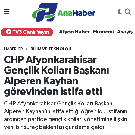
Yurt Haber
Afyonkarahisar Nöbetçi Eczaneler
Afyon Haber
Ekonomi
Asayiş
TV3 Canlı Yayın
Afyon Haber
Afyonkarahisar Hava Durumu
HABERLER
BILIM VE TEKNOLOJI
Ekonomi
Afyonkarahisar Namaz Vakitleri
CHP Afyonkarahisar
Gençlik Kolları Başkanı
Siyaset
Afyonkarahisar Trafik Yoğunluk Haritası
Alperen Kayhan
Spor
Süper Lig Puan Durumu ve Fikstür
görevinden istifa etti
Eğitim
Tüm Manşetler
CHP Afyonkarahisar Gençlik Kolları Başkanı
Alperen Kayhan’ın istifa ettiği öğrenildi. İstifanın
Sağlık
Son Dakika Haberleri
ardından partide gençlik kolları yönetimine ilişkin
yeni bir süreç beklentisi gündeme geldi.
Teknoloji
Haber Arşivi