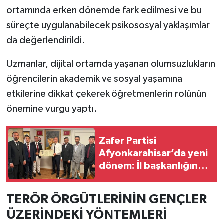
ortamında erken dönemde fark edilmesi ve bu
süreçte uygulanabilecek psikososyal yaklaşımlar
da değerlendirildi.
Uzmanlar, dijital ortamda yaşanan olumsuzlukların
öğrencilerin akademik ve sosyal yaşamına
etkilerine dikkat çekerek öğretmenlerin rolünün
önemine vurgu yaptı.
Zafer Partisi
Afyonkarahisar’da yeni
dönem: İl başkanlığına
Kemal Dere getirildi
TERÖR ÖRGÜTLERİNİN GENÇLER
ÜZERİNDEKİ YÖNTEMLERİ