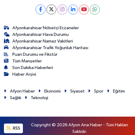
Afyonkarahisar Nöbetçi Eczaneler
Afyonkarahisar Hava Durumu
Afyonkarahisar Namaz Vakitleri
Afyonkarahisar Trafik Yoğunluk Haritası
Puan Durumu ve Fikstür
Tüm Manşetler
Son Dakika Haberleri
Haber Arşivi
Afyon Haber
Ekonomi
Siyaset
Spor
Eğitim
Sağlık
Teknoloji
Copyright © 2026 Afyon Ana Haber - Tüm Hakları
RSS
Saklıdır.