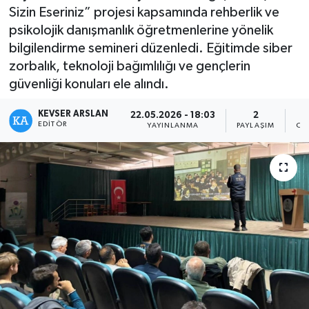
Sizin Eseriniz” projesi kapsamında rehberlik ve
Kültür - Sanat
psikolojik danışmanlık öğretmenlerine yönelik
bilgilendirme semineri düzenledi. Eğitimde siber
Yaşam
zorbalık, teknoloji bağımlılığı ve gençlerin
güvenliği konuları ele alındı.
KEVSER ARSLAN
22.05.2026 - 18:03
2
EDITÖR
YAYINLANMA
PAYLAŞIM
OK