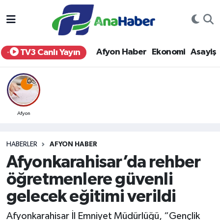
Yurt Haber
Afyonkarahisar Nöbetçi Eczaneler
Afyon Haber
Ekonomi
Asayiş
TV3 Canlı Yayın
Afyon Haber
Afyonkarahisar Hava Durumu
Ekonomi
Afyonkarahisar Namaz Vakitleri
Siyaset
Afyonkarahisar Trafik Yoğunluk Haritası
Afyon
Spor
Süper Lig Puan Durumu ve Fikstür
HABERLER
AFYON HABER
Afyonkarahisar’da rehber
Eğitim
Tüm Manşetler
öğretmenlere güvenli
Sağlık
Son Dakika Haberleri
gelecek eğitimi verildi
Teknoloji
Haber Arşivi
Afyonkarahisar İl Emniyet Müdürlüğü, “Gençlik