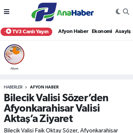
Yurt Haber
Afyonkarahisar Nöbetçi Eczaneler
Afyon Haber
Ekonomi
Asayiş
TV3 Canlı Yayın
Afyon Haber
Afyonkarahisar Hava Durumu
Ekonomi
Afyonkarahisar Namaz Vakitleri
Siyaset
Afyonkarahisar Trafik Yoğunluk Haritası
Afyon
Spor
Süper Lig Puan Durumu ve Fikstür
HABERLER
AFYON HABER
Bilecik Valisi Sözer’den
Eğitim
Tüm Manşetler
Afyonkarahisar Valisi
Sağlık
Son Dakika Haberleri
Aktaş’a Ziyaret
Teknoloji
Haber Arşivi
Bilecik Valisi Faik Oktay Sözer, Afyonkarahisar