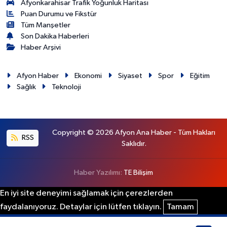
Afyonkarahisar Trafik Yoğunluk Haritası
Puan Durumu ve Fikstür
Tüm Manşetler
Son Dakika Haberleri
Haber Arşivi
Afyon Haber
Ekonomi
Siyaset
Spor
Eğitim
Sağlık
Teknoloji
Copyright © 2026 Afyon Ana Haber - Tüm Hakları
RSS
Saklıdır.
Haber Yazılımı:
TE Bilişim
En iyi site deneyimi sağlamak için çerezlerden
faydalanıyoruz. Detaylar için lütfen tıklayın.
Tamam