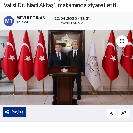
Valisi Dr. Naci Aktaş’ı makamında ziyaret etti.
Kültür - Sanat
MEVLÜT TINAS
22.04.2026 - 12:31
EDITÖR
YAYINLANMA
Yaşam
Paylaş
-
+
A
A