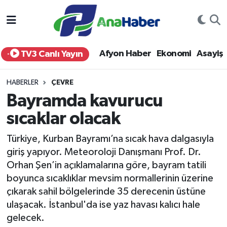
Yurt Haber
Afyonkarahisar Nöbetçi Eczaneler
Afyon Haber
Ekonomi
Asayiş
TV3 Canlı Yayın
Afyon Haber
Afyonkarahisar Hava Durumu
HABERLER
ÇEVRE
Ekonomi
Afyonkarahisar Namaz Vakitleri
Bayramda kavurucu
sıcaklar olacak
Siyaset
Afyonkarahisar Trafik Yoğunluk Haritası
Türkiye, Kurban Bayramı’na sıcak hava dalgasıyla
Spor
Süper Lig Puan Durumu ve Fikstür
giriş yapıyor. Meteoroloji Danışmanı Prof. Dr.
Orhan Şen’in açıklamalarına göre, bayram tatili
Eğitim
Tüm Manşetler
boyunca sıcaklıklar mevsim normallerinin üzerine
çıkarak sahil bölgelerinde 35 derecenin üstüne
Sağlık
Son Dakika Haberleri
ulaşacak. İstanbul'da ise yaz havası kalıcı hale
gelecek.
Teknoloji
Haber Arşivi