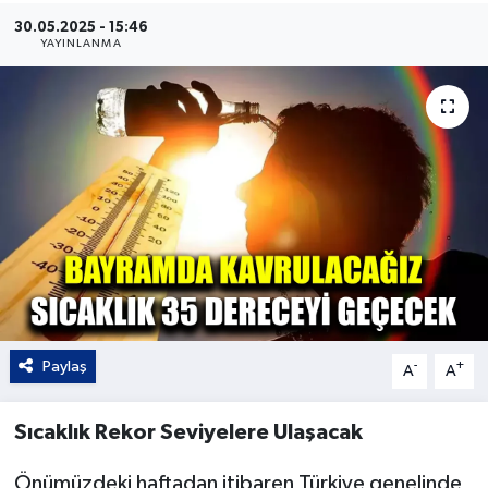
30.05.2025 - 15:46
Kültür - Sanat
YAYINLANMA
Yaşam
Paylaş
-
+
A
A
Sıcaklık Rekor Seviyelere Ulaşacak
Önümüzdeki haftadan itibaren Türkiye genelinde