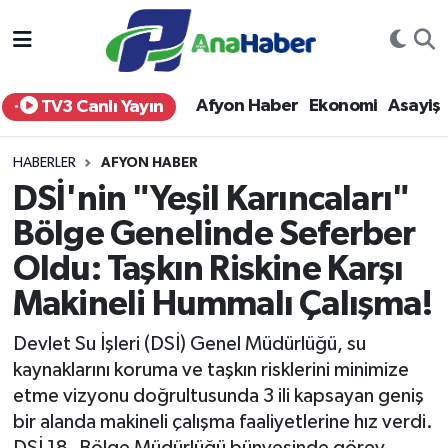
Yurt Haber
Afyonkarahisar Nöbetçi Eczaneler
Afyon Haber
Ekonomi
Asayiş
TV3 Canlı Yayın
Afyon Haber
Afyonkarahisar Hava Durumu
HABERLER
AFYON HABER
Ekonomi
Afyonkarahisar Namaz Vakitleri
DSİ'nin "Yeşil Karıncaları"
Bölge Genelinde Seferber
Siyaset
Afyonkarahisar Trafik Yoğunluk Haritası
Oldu: Taşkın Riskine Karşı
Spor
Süper Lig Puan Durumu ve Fikstür
Makineli Hummalı Çalışma!
Eğitim
Tüm Manşetler
Devlet Su İşleri (DSİ) Genel Müdürlüğü, su
kaynaklarını koruma ve taşkın risklerini minimize
Sağlık
Son Dakika Haberleri
etme vizyonu doğrultusunda 3 ili kapsayan geniş
bir alanda makineli çalışma faaliyetlerine hız verdi.
Teknoloji
Haber Arşivi
DSİ 18. Bölge Müdürlüğü bünyesinde görev