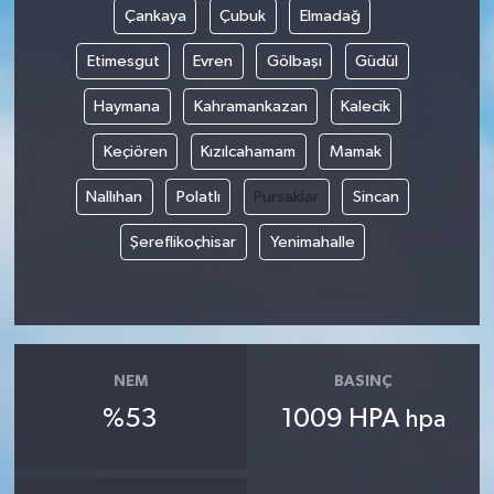
Çankaya
Çubuk
Elmadağ
Etimesgut
Evren
Gölbaşı
Güdül
Haymana
Kahramankazan
Kalecik
Keçiören
Kızılcahamam
Mamak
Nallıhan
Polatlı
Pursaklar
Sincan
Şereflikoçhisar
Yenimahalle
NEM
BASINÇ
%53
1009 HPA
hpa