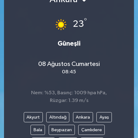
Kültür - Sanat
°
23
Yaşam
Güneşli
08 Ağustos Cumartesi
08:45
Nem: %53, Basınç: 1009 hpa hPa,
Rüzgar: 1.39 m/s
Akyurt
Altındağ
Ankara
Ayaş
Bala
Beypazarı
Çamlıdere