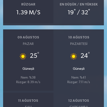
RÜZGAR
EN DÜŞÜK / EN YÜKSEK
°
°
1.39 M/S
19
/ 32
09 AĞUSTOS
10 AĞUSTOS
PAZAR
PAZARTESI
°
°
25
24
Güneşli
Güneşli
Nem: %38
Nem: %41
Rüzgar: 8.39 m/s
Rüzgar: 7.11 m/s
11 AĞUSTOS
12 AĞUSTOS