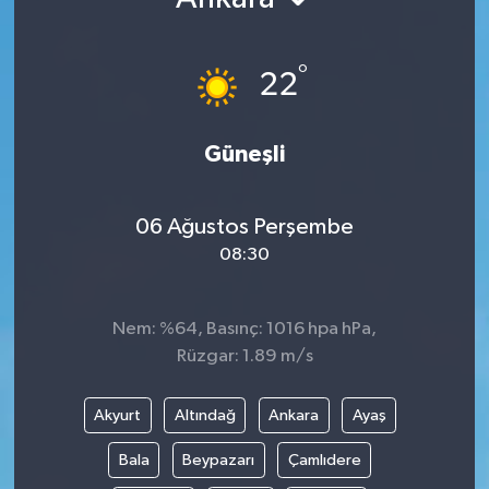
Kültür - Sanat
°
22
Yaşam
Güneşli
06 Ağustos Perşembe
08:30
Nem: %64, Basınç: 1016 hpa hPa,
Rüzgar: 1.89 m/s
Akyurt
Altındağ
Ankara
Ayaş
Bala
Beypazarı
Çamlıdere