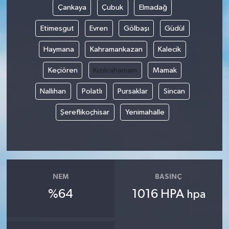
Çankaya
Çubuk
Elmadağ
Etimesgut
Evren
Gölbaşı
Güdül
Haymana
Kahramankazan
Kalecik
Keçiören
Kızılcahamam
Mamak
Nallıhan
Polatlı
Pursaklar
Sincan
Şereflikoçhisar
Yenimahalle
NEM
BASINÇ
%64
1016 HPA
hpa