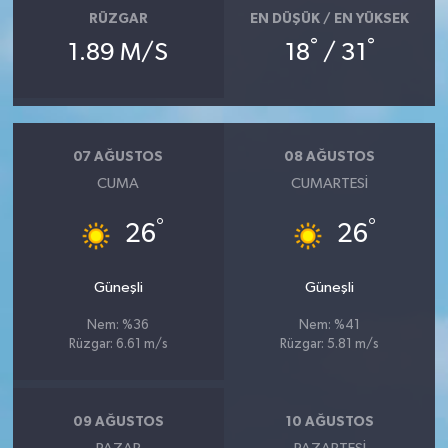
RÜZGAR
EN DÜŞÜK / EN YÜKSEK
°
°
1.89 M/S
18
/ 31
07 AĞUSTOS
08 AĞUSTOS
CUMA
CUMARTESI
°
°
26
26
Güneşli
Güneşli
Nem: %36
Nem: %41
Rüzgar: 6.61 m/s
Rüzgar: 5.81 m/s
09 AĞUSTOS
10 AĞUSTOS