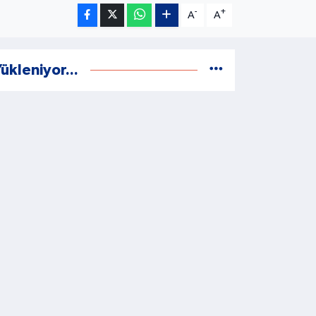
-
+
A
A
ükleniyor...