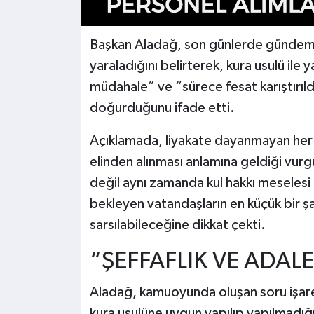
Başkan Aladağ, son günlerde gündeme 
yaraladığını belirterek, kura usulü ile 
müdahale” ve “sürece fesat karıştırıldı
doğurduğunu ifade etti.
Açıklamada, liyakate dayanmayan her al
elinden alınması anlamına geldiği vurg
değil aynı zamanda kul hakkı meselesi 
bekleyen vatandaşların en küçük bir şa
sarsılabileceğine dikkat çekti.
“ŞEFFAFLIK VE ADAL
Aladağ, kamuoyunda oluşan soru işaret
kura usulüne uygun yapılıp yapılmadığ