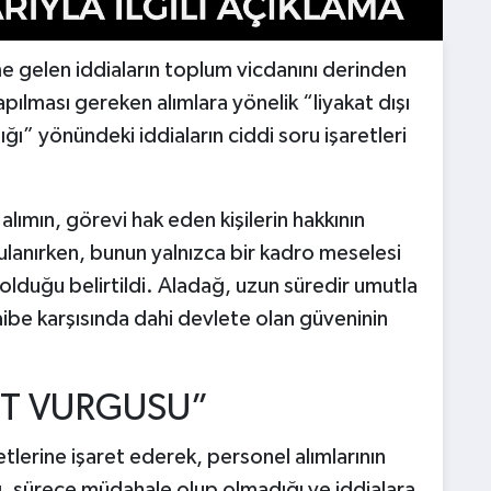
gelen iddiaların toplum vicdanını derinden
yapılması gereken alımlara yönelik “liyakat dışı
ğı” yönündeki iddiaların ciddi soru işaretleri
ımın, görevi hak eden kişilerin hakkının
ulanırken, bunun yalnızca bir kadro meselesi
olduğu belirtildi. Aladağ, uzun süredir umutla
ibe karşısında dahi devlete olan güveninin
ET VURGUSU”
lerine işaret ederek, personel alımlarının
ı, sürece müdahale olup olmadığı ve iddialara