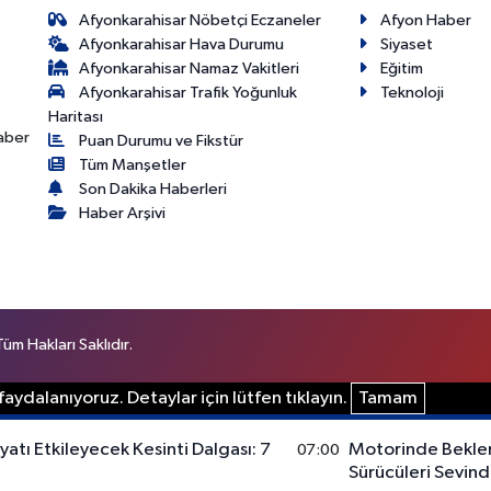
Afyonkarahisar Nöbetçi Eczaneler
Afyon Haber
Afyonkarahisar Hava Durumu
Siyaset
Afyonkarahisar Namaz Vakitleri
Eğitim
Afyonkarahisar Trafik Yoğunluk
Teknoloji
Haritası
haber
Puan Durumu ve Fikstür
Tüm Manşetler
Son Dakika Haberleri
Haber Arşivi
m Hakları Saklıdır.
aydalanıyoruz. Detaylar için lütfen tıklayın.
Tamam
atı Etkileyecek Kesinti Dalgası: 7
Motorinde Beklenm
07:00
Sürücüleri Sevindi