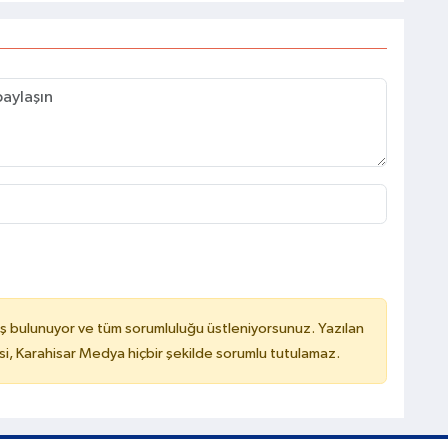
ş bulunuyor ve tüm sorumluluğu üstleniyorsunuz. Yazılan
, Karahisar Medya hiçbir şekilde sorumlu tutulamaz.