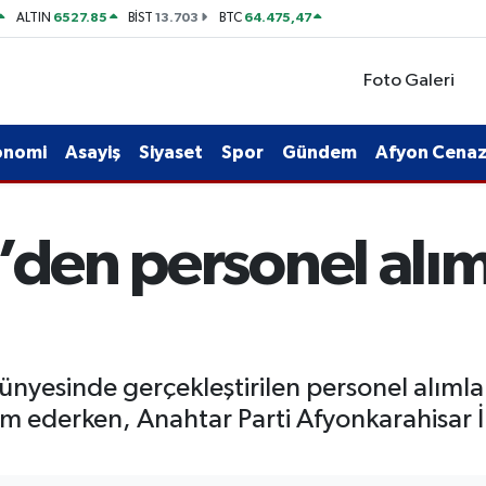
6527.85
13.703
64.475,47
ALTIN
BİST
BTC
Foto Galeri
onomi
Asayiş
Siyaset
Spor
Gündem
Afyon Cenaze
den personel alımla
ünyesinde gerçekleştirilen personel alımları
 ederken, Anahtar Parti Afyonkarahisar İ