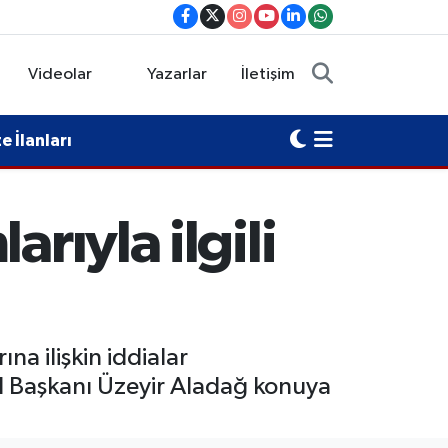
Videolar
Yazarlar
İletişim
 İlanları
rıyla ilgili
na ilişkin iddialar
l Başkanı Üzeyir Aladağ konuya