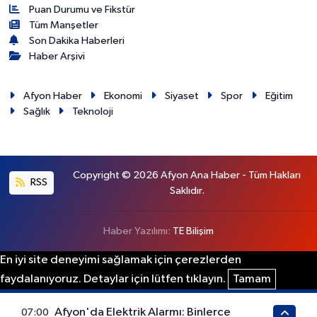
Puan Durumu ve Fikstür
Tüm Manşetler
Son Dakika Haberleri
Haber Arşivi
Afyon Haber
Ekonomi
Siyaset
Spor
Eğitim
Sağlık
Teknoloji
Copyright © 2026 Afyon Ana Haber - Tüm Hakları
RSS
Saklıdır.
Haber Yazılımı:
TE Bilişim
En iyi site deneyimi sağlamak için çerezlerden
faydalanıyoruz. Detaylar için lütfen tıklayın.
Tamam
Afyon'da Elektrik Alarmı: Binlerce
07:00