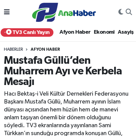
Yurt Haber
Afyonkarahisar Nöbetçi Eczaneler
Afyon Haber
Ekonomi
Asayiş
TV3 Canlı Yayın
Afyon Haber
Afyonkarahisar Hava Durumu
HABERLER
AFYON HABER
Ekonomi
Afyonkarahisar Namaz Vakitleri
Mustafa Güllü’den
Muharrem Ayı ve Kerbela
Siyaset
Afyonkarahisar Trafik Yoğunluk Haritası
Mesajı
Spor
Süper Lig Puan Durumu ve Fikstür
Hacı Bektaş-i Veli Kültür Dernekleri Federasyonu
Eğitim
Tüm Manşetler
Başkanı Mustafa Güllü, Muharrem ayının İslam
dünyası açısından hem hüzün hem de manevi
Sağlık
Son Dakika Haberleri
anlam taşıyan önemli bir dönem olduğunu
söyledi. TV3 ekranlarında yayınlanan Sami
Teknoloji
Haber Arşivi
Türkkan’ın sunduğu programda konuşan Güllü,