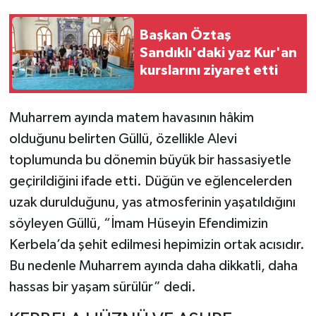
Başkan Öztaş
Sandıklı'daki yaz Kur'an
kurslarını ziyaret etti
Muharrem ayında matem havasının hâkim
olduğunu belirten Güllü, özellikle Alevi
toplumunda bu dönemin büyük bir hassasiyetle
geçirildiğini ifade etti. Düğün ve eğlencelerden
uzak durulduğunu, yas atmosferinin yaşatıldığını
söyleyen Güllü, “İmam Hüseyin Efendimizin
Kerbela’da şehit edilmesi hepimizin ortak acısıdır.
Bu nedenle Muharrem ayında daha dikkatli, daha
hassas bir yaşam sürülür” dedi.