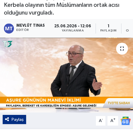
Kerbela olayının tüm Müslümanların ortak acısı
Kültür - Sanat
olduğunu vurguladı.
Yaşam
MEVLÜT TINAS
25.06.2026 - 12:06
1
EDITÖR
YAYINLANMA
PAYLAŞIM
OKU
Paylaş
-
+
A
A