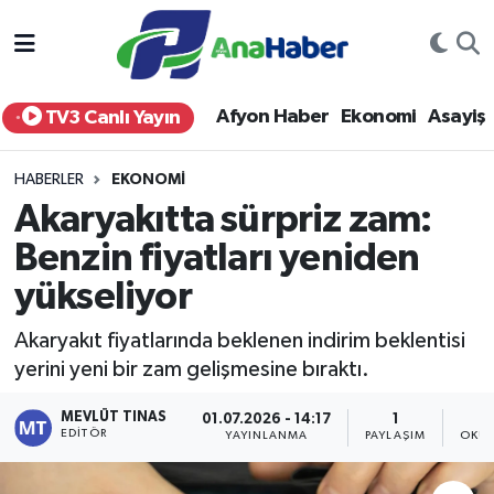
Yurt Haber
Afyonkarahisar Nöbetçi Eczaneler
Afyon Haber
Ekonomi
Asayiş
TV3 Canlı Yayın
Afyon Haber
Afyonkarahisar Hava Durumu
HABERLER
EKONOMI
Ekonomi
Afyonkarahisar Namaz Vakitleri
Akaryakıtta sürpriz zam:
Benzin fiyatları yeniden
Siyaset
Afyonkarahisar Trafik Yoğunluk Haritası
yükseliyor
Spor
Süper Lig Puan Durumu ve Fikstür
Akaryakıt fiyatlarında beklenen indirim beklentisi
Eğitim
Tüm Manşetler
yerini yeni bir zam gelişmesine bıraktı.
MEVLÜT TINAS
Sağlık
Son Dakika Haberleri
01.07.2026 - 14:17
1
EDITÖR
YAYINLANMA
PAYLAŞIM
OKUN
Teknoloji
Haber Arşivi