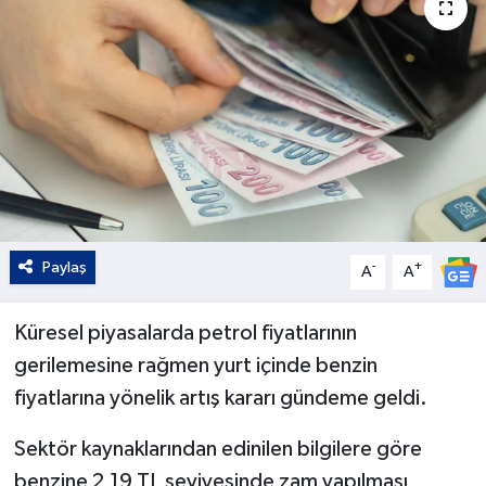
Kültür - Sanat
Yaşam
Paylaş
-
+
A
A
Küresel piyasalarda petrol fiyatlarının
gerilemesine rağmen yurt içinde benzin
fiyatlarına yönelik artış kararı gündeme geldi.
Sektör kaynaklarından edinilen bilgilere göre
benzine 2,19 TL seviyesinde zam yapılması