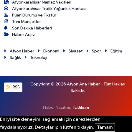
Afyonkarahisar Namaz Vakitleri
Afyonkarahisar Trafik Yoğunluk Haritası
Puan Durumu ve Fikstür
Tüm Manşetler
Son Dakika Haberleri
Haber Arşivi
Afyon Haber
Ekonomi
Siyaset
Spor
Eğitim
Sağlık
Teknoloji
Copyright © 2026 Afyon Ana Haber - Tüm Hakları
RSS
Saklıdır.
Haber Yazılımı:
TE Bilişim
En iyi site deneyimi sağlamak için çerezlerden
faydalanıyoruz. Detaylar için lütfen tıklayın.
Tamam