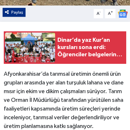
Paylaş
-
+
A
A
Dinar’da yaz Kur’an
kursları sona erdi:
Öğrenciler belgelerini
aldı
Afyonkarahisar’da tarımsal üretimin önemli ürün
grupları arasında yer alan turşuluk lahana ve dane
mısır için ekim ve dikim çalışmaları sürüyor. Tarım
ve Orman İl Müdürlüğü tarafından yürütülen saha
faaliyetleri kapsamında üretim süreçleri yerinde
inceleniyor, tarımsal veriler değerlendiriliyor ve
üretim planlamasına katkı sağlanıyor.