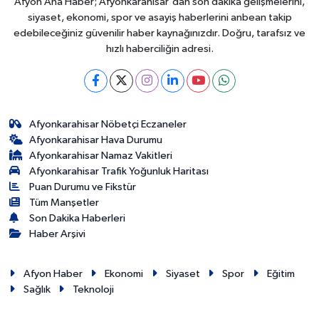
Afyon Ana Haber; Afyonkarahisar'dan son dakika gelişmelerini,
siyaset, ekonomi, spor ve asayiş haberlerini anbean takip
edebileceğiniz güvenilir haber kaynağınızdır. Doğru, tarafsız ve
hızlı haberciliğin adresi.
Afyonkarahisar Nöbetçi Eczaneler
Afyonkarahisar Hava Durumu
Afyonkarahisar Namaz Vakitleri
Afyonkarahisar Trafik Yoğunluk Haritası
Puan Durumu ve Fikstür
Tüm Manşetler
Son Dakika Haberleri
Haber Arşivi
Afyon Haber
Ekonomi
Siyaset
Spor
Eğitim
Sağlık
Teknoloji