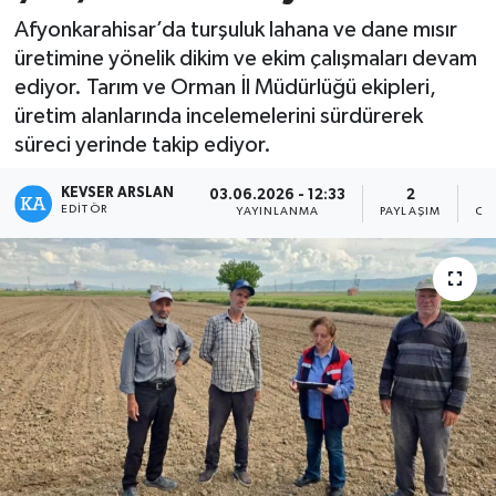
Afyonkarahisar’da turşuluk lahana ve dane mısır
Kültür - Sanat
üretimine yönelik dikim ve ekim çalışmaları devam
ediyor. Tarım ve Orman İl Müdürlüğü ekipleri,
Yaşam
üretim alanlarında incelemelerini sürdürerek
süreci yerinde takip ediyor.
KEVSER ARSLAN
03.06.2026 - 12:33
2
EDITÖR
YAYINLANMA
PAYLAŞIM
OK