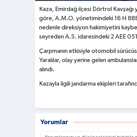
Kaza, Emirdağ ilçesi Dörtrol Kavşağı ya
göre, A.M.O. yönetimindeki 16 H 8889
nedenle direksiyon hakimiyetini kayb
seyreden A.S. idaresindeki 2 AEE 051 p
Çarpmanın etkisiyle otomobil sürücüsü
Yaralılar, olay yerine gelen ambulansla
alındı.
Kazayla ilgili jandarma ekipleri tarafın
Yorumlar