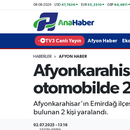
47,7436
55,2510
64,4811
08-08-2026
USD
EUR
GBP
Yurt Haber
Afyonkarahisar Nöbetçi Eczaneler
Afyon Haber
Afyonkarahisar Hava Durumu
TV3 Canlı Yayın
Afyon Haber
Ek
Ekonomi
Afyonkarahisar Namaz Vakitleri
HABERLER
AFYON HABER
Afyonkarahis
Siyaset
Afyonkarahisar Trafik Yoğunluk Haritası
Spor
Süper Lig Puan Durumu ve Fikstür
otomobilde 2 
Eğitim
Tüm Manşetler
Afyonkarahisar’ın Emirdağ ilçe
Sağlık
Son Dakika Haberleri
bulunan 2 kişi yaralandı.
Teknoloji
Haber Arşivi
02.07.2025 - 13:16
YAYINLANMA