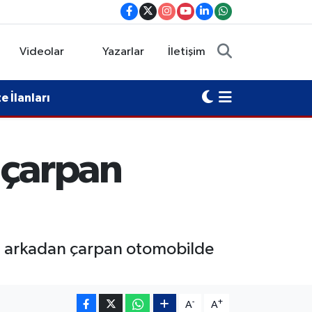
Videolar
Yazarlar
İletişim
 İlanları
 çarpan
ra arkadan çarpan otomobilde
-
+
A
A