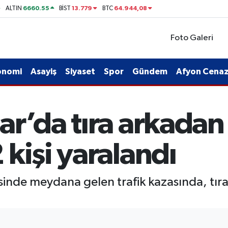
6660.55
13.779
64.944,08
ALTIN
BİST
BTC
Foto Galeri
onomi
Asayiş
Siyaset
Spor
Gündem
Afyon Cenaze
ar’da tıra arkadan
kişi yaralandı
sinde meydana gelen trafik kazasında, tı